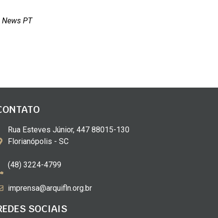
n News PT
CONTATO
Rua Esteves Júnior, 447 88015-130
Florianópolis - SC
(48) 3224-4799
imprensa@arquifln.org.br
REDES SOCIAIS