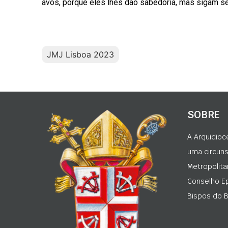
avós, porque eles lhes dão sabedoria, mas sigam s
JMJ Lisboa 2023
SOBRE
A Arquidioc
uma circunsc
Metropolita
Conselho Ep
Bispos do Br