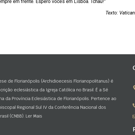
empre em frente. Espero vocês em Lisboa. Tchau!”
Texto: Vatica
ese de Florianópolis (Archidioecesis Florianopolitanus) é
rição eclesiástica da Igreja Católica no Brasil. É a Sé
na da Província Eclesiástica de Florianópolis. Pertence ao
iscopal Regional Sul IV da Conferência Nacional dos
asil (CNBB). Ler Mais