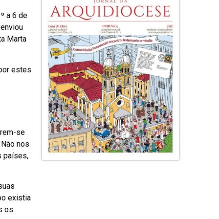
º a 6 de
 enviou
ta Marta
por estes
parem-se
 Não nos
s países,
 suas
o existia
s os