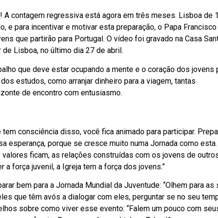
! A contagem regressiva está agora em três meses. Lisboa de 1
, e para incentivar e motivar esta preparação, o Papa Francisco
s que partirão para Portugal. O vídeo foi gravado na Casa San
de Lisboa, no último dia 27 de abril.
alho que deve estar ocupando a mente e o coração dos jovens 
 dos estudos, como arranjar dinheiro para a viagem, tantas
izonte de encontro com entusiasmo.
e tem consciência disso, você fica animado para participar. Pre
sa esperança, porque se cresce muito numa Jornada como esta.
 valores ficam, as relações construídas com os jovens de outro
 a força juvenil, a Igreja tem a força dos jovens.”
eparar bem para a Jornada Mundial da Juventude: “Olhem para as
eles que têm avós a dialogar com eles, perguntar se no seu temp
elhos sobre como viver esse evento: “Falem um pouco com seu