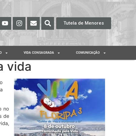
Tutela de Menores
O
VIDA CONSAGRADA
COMUNICAÇÃO
a vida
no
 a
o no
s de
ida,