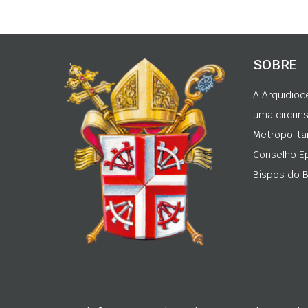
SOBRE
A Arquidioc
uma circunsc
Metropolita
Conselho Ep
Bispos do Br