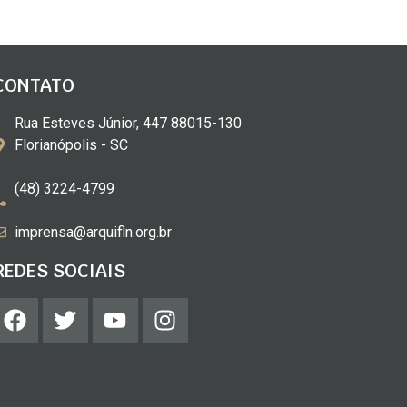
CONTATO
Rua Esteves Júnior, 447 88015-130
Florianópolis - SC
(48) 3224-4799
imprensa@arquifln.org.br
REDES SOCIAIS