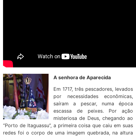
A senhora de Aparecida
Em 1717, três pescadores, levados
por necessidades econômicas,
saíram a pescar, numa época
escassa de peixes. Por ação
misteriosa de Deus, chegando ao
“Porto de Itaguassu”, a primeira coisa que caiu em suas
redes foi o corpo de uma imagem quebrada, na altura