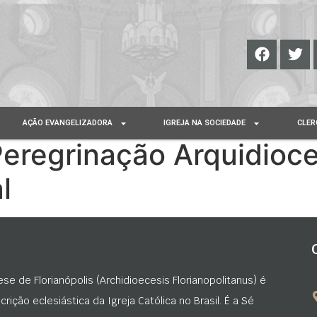
AÇÃO EVANGELIZADORA
IGREJA NA SOCIEDADE
CLER
eregrinação Arquidioc
l
ese de Florianópolis (Archidioecesis Florianopolitanus) é
rição eclesiástica da Igreja Católica no Brasil. É a Sé