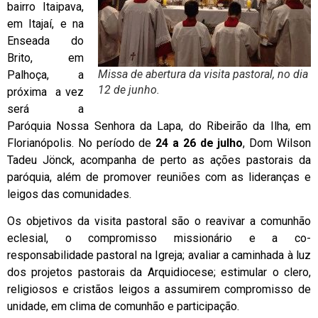
bairro Itaipava,
em Itajaí, e na
Enseada do
Brito, em
Missa de abertura da visita pastoral, no dia
Palhoça, a
12 de junho.
próxima a vez
será a
Paróquia Nossa Senhora da Lapa, do Ribeirão da Ilha, em
Florianópolis. No período de
24 a 26 de julho
, Dom Wilson
Tadeu Jönck, acompanha de perto as ações pastorais da
paróquia, além de promover reuniões com as lideranças e
leigos das comunidades.
Os objetivos da visita pastoral são o reavivar a comunhão
eclesial, o compromisso missionário e a co-
responsabilidade pastoral na Igreja; avaliar a caminhada à luz
dos projetos pastorais da Arquidiocese; estimular o clero,
religiosos e cristãos leigos a assumirem compromisso de
unidade, em clima de comunhão e participação.