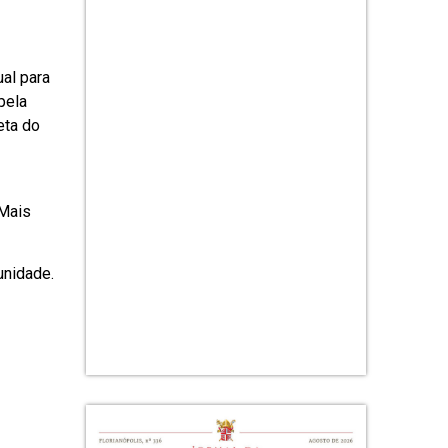
ual para
pela
eta do
 Mais
unidade.