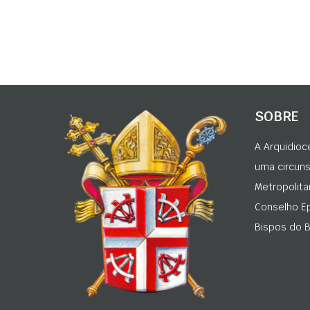
SOBRE
A Arquidioc
uma circunsc
Metropolita
Conselho Ep
Bispos do Br