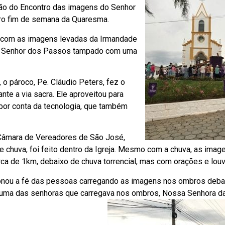
são do Encontro das imagens do Senhor
ro fim de semana da Quaresma.
, com as imagens levadas da Irmandade
m o Senhor dos Passos tampado com uma
o pároco, Pe. Cláudio Peters, fez o
te a via sacra. Ele aproveitou para
s por conta da tecnologia, que também
 Câmara de Vereadores de São José,
te chuva, foi feito dentro da Igreja. Mesmo com a chuva, as ima
rca de 1km, debaixo de chuva torrencial, mas com orações e louv
ssionou a fé das pessoas carregando as imagens nos ombros deba
uma das senhoras que carregava nos ombros, Nossa Senhora d