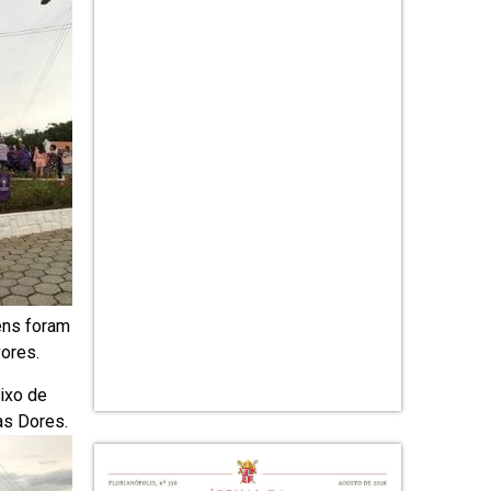
gens foram
ores.
ixo de
as Dores.