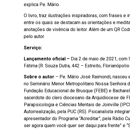
explica Pe. Mário.
O livro, traz ilustrações inspiradoras, com frases 
entre os quais se destacam as orientações e medita
anotações de vivência do leitor. Além de um QR Co
pelo autor.
Serviço:
Lançamento oficial –
Dia 2 de maio de 2021, com 
Fátima (R. Souza Dutra, 442 – Estreito, Florianópolis
Sobre o autor
– Pe. Mário José Raimondi, nasceu em
no Seminário Menor Metropolitano Nossa Senhora de
Fundação Educacional de Brusque (FEBE) e Bacharel 
sacerdote do clero diocesano da Arquidiocese de Flo
Parapsicologia e Ciências Mentais de Joinville (I
Autorrealização, pela PUC (RS). Psicanalista integra
apresentador do Programa “Acreditar”, pela Rádio C
ser agora quem você quer ser daqui para frente” e 