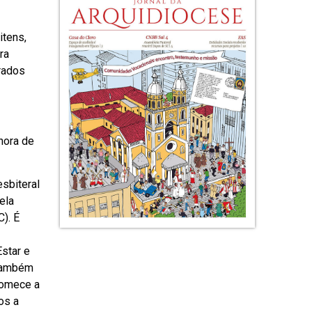
itens,
ra
rados
hora de
esbiteral
ela
). É
star e
 também
comece a
os a