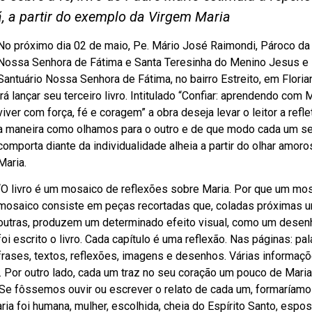
ã, a partir do exemplo da Virgem Maria
No próximo dia 02 de maio, Pe. Mário José Raimondi, Pároco da
Nossa Senhora de Fátima e Santa Teresinha do Menino Jesus e 
Santuário Nossa Senhora de Fátima, no bairro Estreito, em Floria
irá lançar seu terceiro livro. Intitulado “Confiar: aprendendo com 
viver com força, fé e coragem” a obra deseja levar o leitor a refle
a maneira como olhamos para o outro e de que modo cada um s
comporta diante da individualidade alheia a partir do olhar amor
Maria.
“O livro é um mosaico de reflexões sobre Maria. Por que um mo
mosaico consiste em peças recortadas que, coladas próximas 
outras, produzem um determinado efeito visual, como um desen
foi escrito o livro. Cada capítulo é uma reflexão. Nas páginas: pal
frases, textos, reflexões, imagens e desenhos. Várias informaçõ
 Por outro lado, cada um traz no seu coração um pouco de Maria
. Se fôssemos ouvir ou escrever o relato de cada um, formaríam
a foi humana, mulher, escolhida, cheia do Espírito Santo, espos