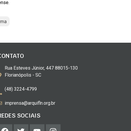
ense.
ima
CONTATO
Rua Esteves Júnior, 447 88015-130
Florianópolis - SC
(48) 3224-4799
imprensa@arquifln.org.br
REDES SOCIAIS