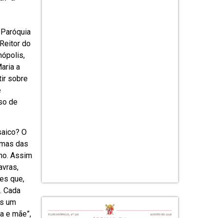
 Paróquia
Reitor do
nópolis,
Maria a
tir sobre
e
oso de
saico? O
umas das
ho. Assim
avras,
es que,
. Cada
os um
a e mãe”,