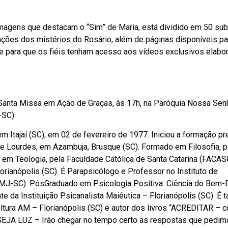
e imagens que destacam o “Sim” de Maria, está dividido em 50 sub
ções dos mistérios do Rosário, além de páginas disponíveis pa
de para que os fiéis tenham acesso aos vídeos exclusivos elabo
Santa Missa em Ação de Graças, às 17h, na Paróquia Nossa Sen
-SC).
 Itajaí (SC), em 02 de fevereiro de 1977. Iniciou a formação pr
 Lourdes, em Azambuja, Brusque (SC). Formado em Filosofia, p
em Teologia, pela Faculdade Católica de Santa Catarina (FACASC
rianópolis (SC). É Parapsicólogo e Professor no Instituto de
PCMJ-SC). PósGraduado em Psicologia Positiva: Ciência do Bem-E
nte da Instituição Psicanalista Maiêutica – Florianópolis (SC). É
ultura AM – Florianópolis (SC) e autor dos livros “ACREDITAR – 
“SEJA LUZ – Irão chegar no tempo certo as respostas que pedim