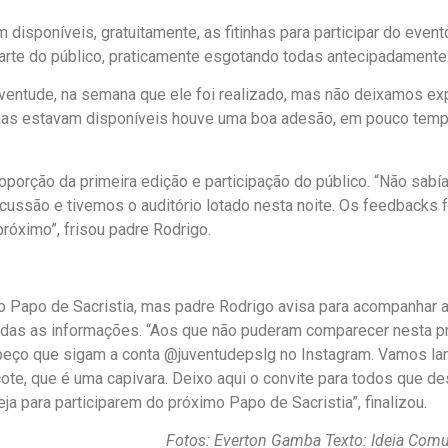
 disponíveis, gratuitamente, as fitinhas para participar do event
arte do público, praticamente esgotando todas antecipadamente
ventude, na semana que ele foi realizado, mas não deixamos exp
inhas estavam disponíveis houve uma boa adesão, em pouco tem
roporção da primeira edição e participação do público. “Não sab
ussão e tivemos o auditório lotado nesta noite. Os feedbacks 
róximo”, frisou padre Rodrigo.
o Papo de Sacristia, mas padre Rodrigo avisa para acompanhar 
gadas as informações. “Aos que não puderam comparecer nesta p
 peço que sigam a conta @juventudepslg no Instagram. Vamos la
e, que é uma capivara. Deixo aqui o convite para todos que d
ja para participarem do próximo Papo de Sacristia”, finalizou.
Fotos: Everton Gamba
Texto: Ideia Com