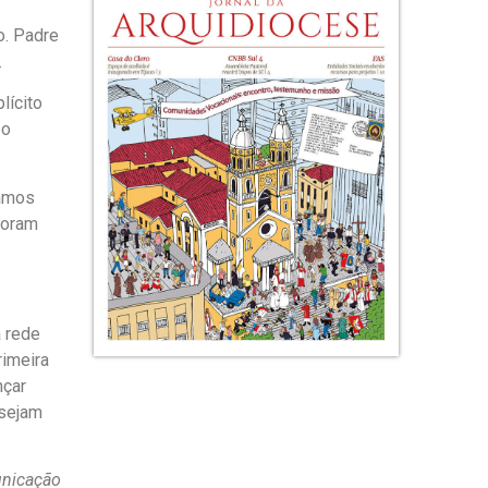
o. Padre
.
lícito
po
íamos
foram
a rede
rimeira
nçar
esejam
unicação