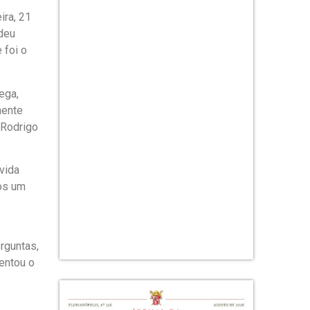
ira, 21
 deu
 foi o
ega,
mente
 Rodrigo
vida
os um
rguntas,
mentou o