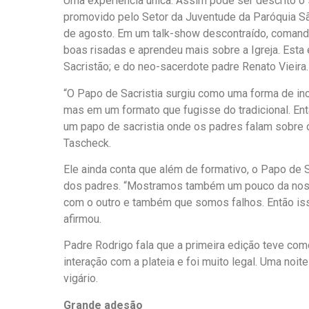
Uma experiência única. Assim pode ser descrito o 
promovido pelo Setor da Juventude da Paróquia São 
de agosto. Em um talk-show descontraído, comandad
boas risadas e aprendeu mais sobre a Igreja. Esta
Sacristão; e do neo-sacerdote padre Renato Vieira.
“O Papo de Sacristia surgiu como uma forma de inc
mas em um formato que fugisse do tradicional. Ent
um papo de sacristia onde os padres falam sobre 
Tascheck.
Ele ainda conta que além de formativo, o Papo de S
dos padres. “Mostramos também um pouco da nossa
com o outro e também que somos falhos. Então isso
afirmou.
Padre Rodrigo fala que a primeira edição teve co
interação com a plateia e foi muito legal. Uma noi
vigário.
Grande adesão