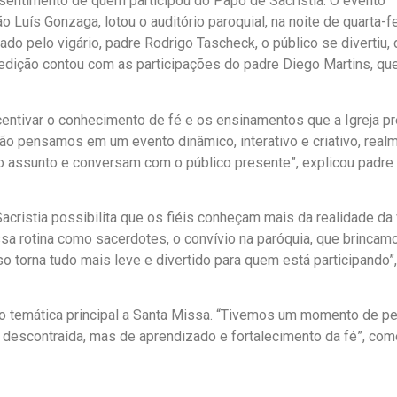
sentimento de quem participou do Papo de Sacristia. O evento
Luís Gonzaga, lotou o auditório paroquial, na noite de quarta-fe
o pelo vigário, padre Rodrigo Tascheck, o público se divertiu,
 edição contou com as participações do padre Diego Martins, que
entivar o conhecimento de fé e os ensinamentos que a Igreja pr
ão pensamos em um evento dinâmico, interativo e criativo, real
o assunto e conversam com o público presente”, explicou padre
acristia possibilita que os fiéis conheçam mais da realidade da 
 rotina como sacerdotes, o convívio na paróquia, que brincam
 torna tudo mais leve e divertido para quem está participando”,
mo temática principal a Santa Missa. “Tivemos um momento de pe
te descontraída, mas de aprendizado e fortalecimento da fé”, co