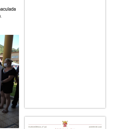
maculada
.