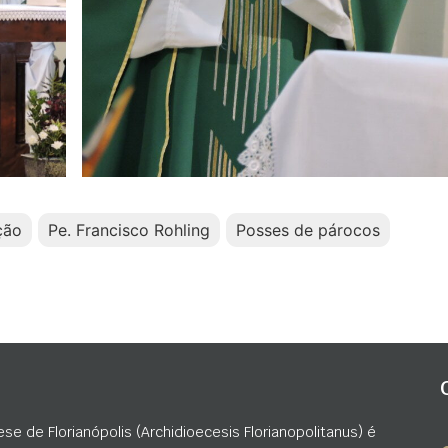
ção
Pe. Francisco Rohling
Posses de párocos
ese de Florianópolis (Archidioecesis Florianopolitanus) é