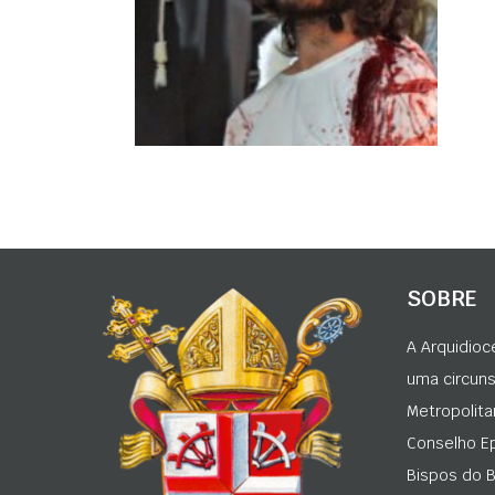
SOBRE
A Arquidioc
uma circunsc
Metropolita
Conselho Ep
Bispos do Br