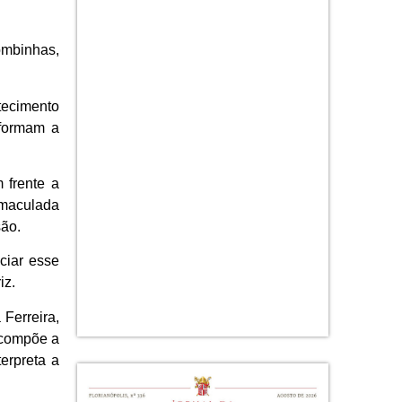
ombinhas,
tecimento
 formam a
 frente a
Imaculada
são.
ciar esse
iz.
 Ferreira,
 compõe a
erpreta a