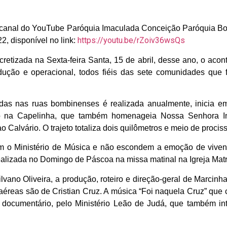
o canal do YouTube
Paróquia Imaculada Conceição Paróquia B
https://youtu.be/rZoiv36wsQs
, disponível no link:
etizada na Sexta-feira Santa, 15 de abril, desse ano, o acon
odução e operacional, todos fiéis das sete comunidades que
s nas ruas bombinenses é realizada anualmente, inicia em
isto na Capelinha, que também homenageia Nossa Senhora 
 Calvário. O trajeto totaliza dois quilômetros e meio de procis
 o Ministério de Música e não escondem a emoção de viven
ealizada no Domingo de Páscoa na missa matinal na Igreja Matr
ano Oliveira, a produção, roteiro e direção-geral de Marcinha
s aéreas são de Cristian Cruz. A música “Foi naquela Cruz” que
o documentário, pelo Ministério Leão de Judá, que também int