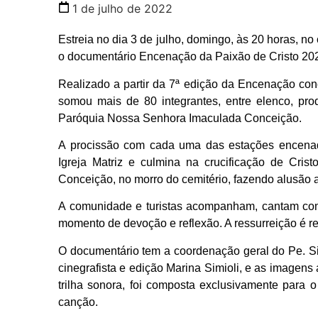
1 de julho de 2022
Estreia no dia 3 de julho, domingo, às 20 horas, n
o documentário Encenação da Paixão de Cristo 2022
Realizado a partir da 7ª edição da
Encenação concr
somou mais de 80 integrantes, entre elenco, pr
Paróquia Nossa Senhora Imaculada Conceição.
A procissão com cada uma das estações encenada
Igreja Matriz e culmina na crucificação de Cr
Conceição, no morro do cemitério, fazendo alusão ao
A comunidade e turistas acompanham, cantam com
momento de devoção e reflexão. A ressurreição é r
O documentário tem a coordenação geral do Pe. Silv
cinegrafista e edição Marina Simioli, e as imagen
trilha sonora, foi composta exclusivamente para 
canção.