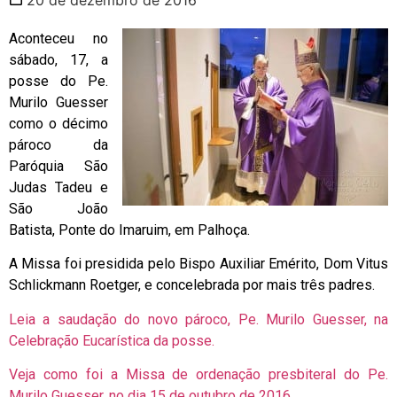
Aconteceu no
sábado, 17, a
posse do Pe.
Murilo Guesser
como o décimo
pároco da
Paróquia São
Judas Tadeu e
São João
Batista, Ponte do Imaruim, em Palhoça.
A Missa foi presidida pelo Bispo Auxiliar Emérito, Dom Vitus
Schlickmann Roetger, e concelebrada por mais três padres.
Leia a saudação do novo pároco, Pe. Murilo Guesser, na
Celebração Eucarística da posse.
Veja como foi a Missa de ordenação presbiteral do Pe.
Murilo Guesser, no dia 15 de outubro de 2016.