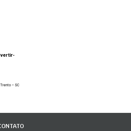
vertir-
a Trento – SC
CONTATO