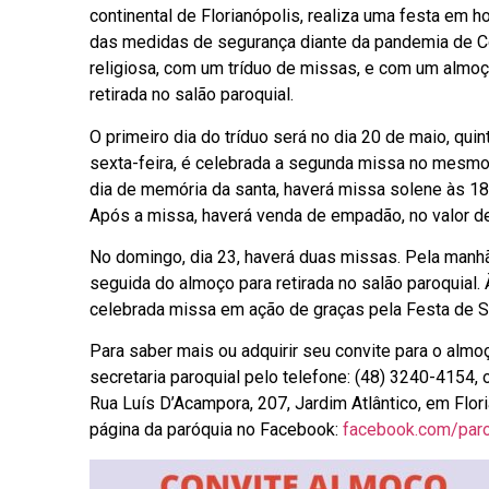
continental de Florianópolis, realiza uma festa em h
das medidas de segurança diante da pandemia de C
religiosa, com um tríduo de missas, e com um almo
retirada no salão paroquial.
O primeiro dia do tríduo será no dia 20 de maio, quin
sexta-feira, é celebrada a segunda missa no mesmo 
dia de memória da santa, haverá missa solene às 1
Após a missa, haverá venda de empadão, no valor d
No domingo, dia 23, haverá duas missas. Pela manhã,
seguida do almoço para retirada no salão paroquial. 
celebrada missa em ação de graças pela Festa de Sa
Para saber mais ou adquirir seu convite para o almo
secretaria paroquial pelo telefone: (48) 3240-4154,
Rua Luís D’Acampora, 207, Jardim Atlântico, em Flor
página da paróquia no Facebook:
facebook.com/paroq