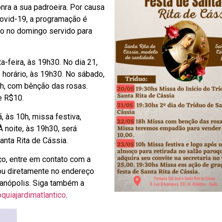
onra a sua padroeira. Por causa
ovid-19, a programação é
ço no domingo servido para
ta-feira, às 19h30. No dia 21,
horário, às 19h30. No sábado,
8h, com bênção das rosas.
e R$10.
 às 10h, missa festiva,
À noite, às 19h30, será
nta Rita de Cássia.
ço, entre em contato com a
 ou diretamente no endereço
ianópolis. Siga também a
uiajardimatlantico
.