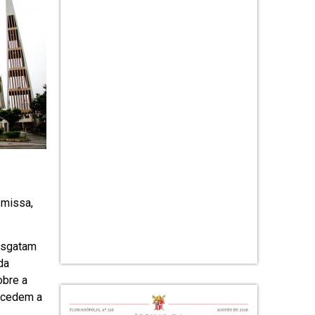
 missa,
resgatam
da
obre a
tecedem a