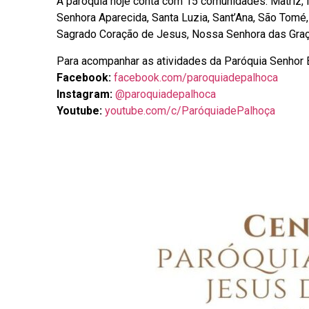
A paróquia hoje conta com 15 comunidades: Matriz,
Senhora Aparecida, Santa Luzia, Sant’Ana, São Tomé,
Sagrado Coração de Jesus, Nossa Senhora das Graça
Para acompanhar as atividades da Paróquia Senhor
Facebook:
facebook.com/paroquiadepalhoca
Instagram:
@paroquiadepalhoca
Youtube:
youtube.com/c/ParóquiadePalhoça