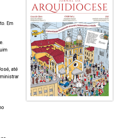
to. Em
e.
quim
osé, até
ministrar
mo