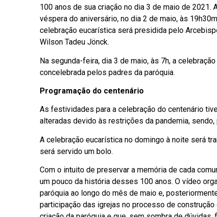
100 anos de sua criação no dia 3 de maio de 2021. 
véspera do aniversário, no dia 2 de maio, às 19h30min
celebração eucarística será presidida pelo Arcebis
Wilson Tadeu Jönck.
Na segunda-feira, dia 3 de maio, às 7h, a celebração
concelebrada pelos padres da paróquia.
Programação do centenário
As festividades para a celebração do centenário tiv
alteradas devido às restrições da pandemia, sendo, 
A celebração eucarística no domingo à noite será tr
será servido um bolo.
Com o intuito de preservar a memória de cada comu
um pouco da história desses 100 anos. O vídeo org
paróquia ao longo do mês de maio e, posteriormente, s
participação das igrejas no processo de construção
criação da paróquia e que, sem sombra de dúvidas, f