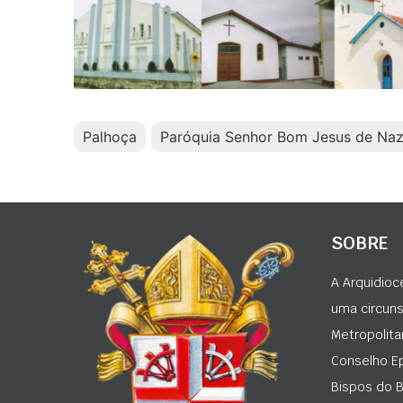
Palhoça
Paróquia Senhor Bom Jesus de Naz
SOBRE
A Arquidioc
uma circunsc
Metropolita
Conselho Ep
Bispos do Br