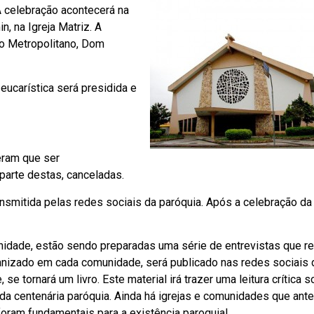
A celebração acontecerá na
, na Igreja Matriz. A
po Metropolitano, Dom
 eucarística será presidida e
eram que ser
parte destas, canceladas.
ansmitida pelas redes sociais da paróquia. Após a celebração da
nidade, estão sendo preparadas uma série de entrevistas que 
anizado em cada comunidade, será publicado nas redes sociais 
e tornará um livro. Este material irá trazer uma leitura crítica s
 da centenária paróquia. Ainda há igrejas e comunidades que an
oram fundamentais para a existência paroquial.