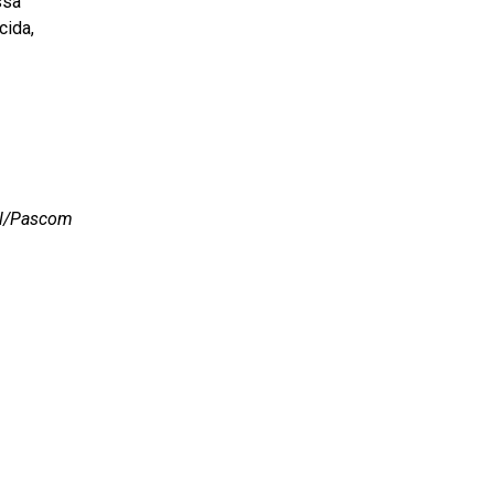
ssa
cida,
ial/Pascom