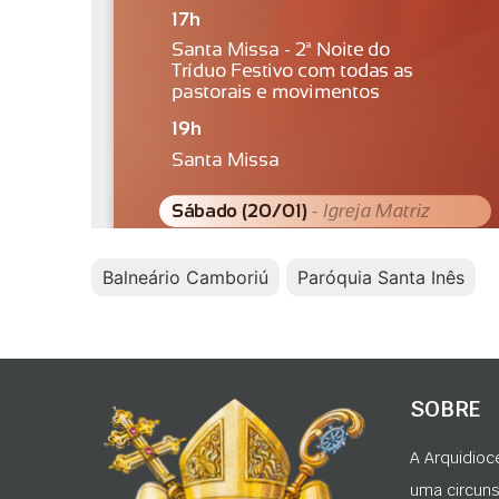
Balneário Camboriú
Paróquia Santa Inês
SOBRE
A Arquidioc
uma circunsc