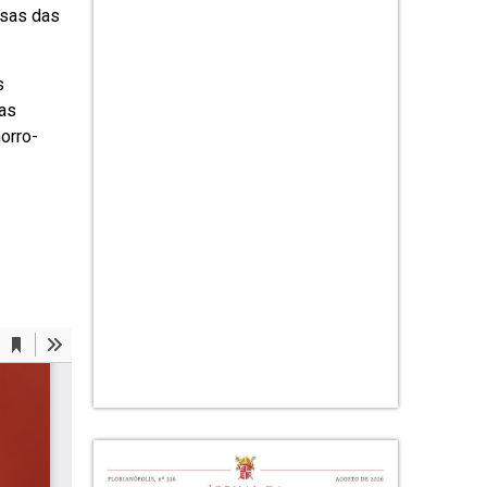
ssas das
s
 as
orro-