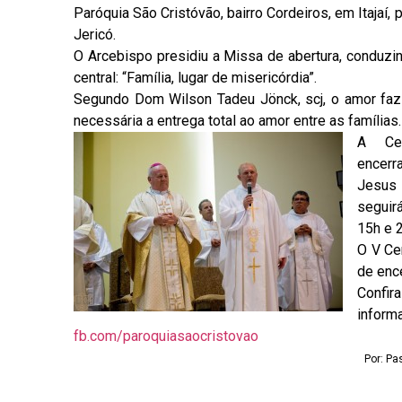
Paróquia São Cristóvão, bairro Cordeiros, em Itajaí, 
Jericó.
O Arcebispo presidiu a Missa de abertura, conduzi
central: “Família, lugar de misericórdia”.
Segundo Dom Wilson Tadeu Jönck, scj, o amor faz 
necessária a entrega total ao amor entre as famílias.
A Cel
encer
Jesus 
seguir
15h e 
O V Ce
de enc
Confir
in
fb.com/paroquiasaocristovao
Por: Pa