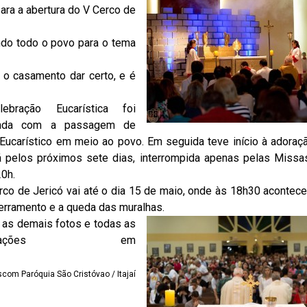
para a abertura do V Cerco de
ndo todo o povo para o tema
o casamento dar certo, e é
ebração Eucarística foi
rada com a passagem de
Eucarístico em meio ao povo. Em seguida teve início à adoraç
á pelos próximos sete dias, interrompida apenas pelas Missas
20h.
rco de Jericó vai até o dia 15 de maio, onde às 18h30 acontec
erramento e a queda das muralhas.
a as demais fotos e todas as
formações em
scom Paróquia São Cristóvao / Itajaí