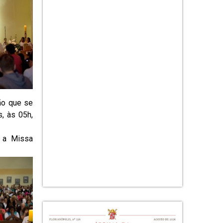
ão que se
, às 05h,
e a Missa