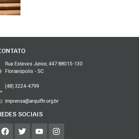
CONTATO
Rua Esteves Júnior, 447 88015-130
Florianópolis - SC
(48) 3224-4799
imprensa@arquifln.org.br
REDES SOCIAIS