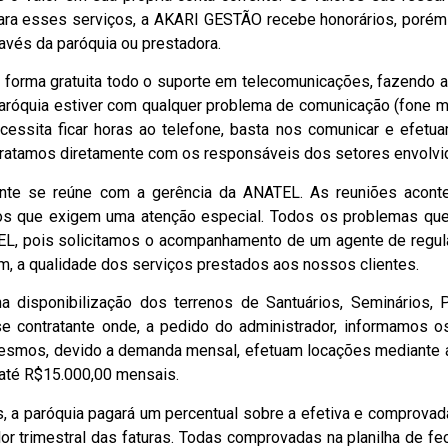
Para esses serviços, a AKARI GESTÃO recebe honorários, poré
ravés da paróquia ou prestadora.
forma gratuita todo o suporte em telecomunicações, fazendo a 
 paróquia estiver com qualquer problema de comunicação (fone m
necessita ficar horas ao telefone, basta nos comunicar e efetu
 tratamos diretamente com os responsáveis dos setores envolvi
nte se reúne com a gerência da ANATEL. As reuniões acon
ntos que exigem uma atenção especial. Todos os problemas qu
L, pois solicitamos o acompanhamento de um agente de regul
im, a qualidade dos serviços prestados aos nossos clientes.
 disponibilização dos terrenos de Santuários, Seminários, P
e contratante onde, a pedido do administrador, informamos o
mesmos, devido a demanda mensal, efetuam locações mediante a
 até R$15.000,00 mensais.
os, a paróquia pagará um percentual sobre a efetiva e comprova
or trimestral das faturas. Todas comprovadas na planilha de fe