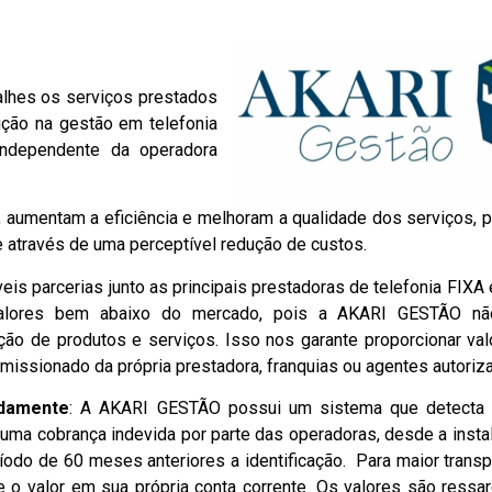
alhes os serviços prestados
ção na gestão em telefonia
independente da operadora
umentam a eficiência e melhoram a qualidade dos serviços, p
e através de uma perceptível redução de custos.
is parcerias junto as principais prestadoras de telefonia FIX
 valores bem abaixo do mercado, pois a AKARI GESTÃO nã
ão de produtos e serviços. Isso nos garante proporcionar va
issionado da própria prestadora, franquias ou agentes autoriz
idamente
: A AKARI GESTÃO possui um sistema que detecta
lguma cobrança indevida por parte das operadoras, desde a inst
do de 60 meses anteriores a identificação. Para maior transpa
 o valor em sua própria conta corrente. Os valores são ressa