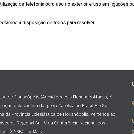
ilização de telefonia para uso no exterior e uso em ligações p
 estamos à disposição de todos para resolver.
ese de Florianópolis (Archidioecesis Florianopolitanus) é
rição eclesiástica da Igreja Católica no Brasil. É a Sé
na da Província Eclesiástica de Florianópolis. Pertence ao
iscopal Regional Sul IV da Conferência Nacional dos
asil (CNBB). Ler Mais