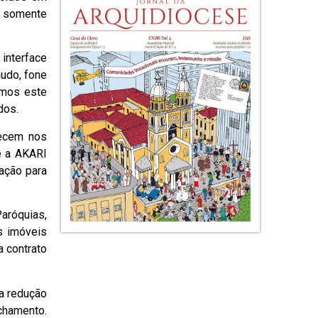
m somente
interface
udo, fone
amos este
dos.
tecem nos
e a AKARI
ação para
aróquias,
s imóveis
 contrato
da redução
chamento.