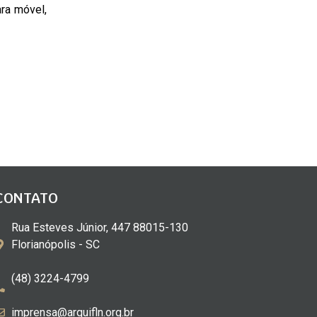
ara móvel,
CONTATO
Rua Esteves Júnior, 447 88015-130
Florianópolis - SC
(48) 3224-4799
imprensa@arquifln.org.br