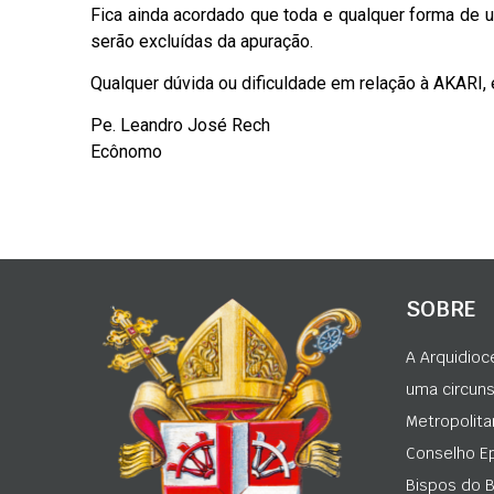
Fica ainda acordado que toda e qualquer forma de ut
serão excluídas da apuração.
Qualquer dúvida ou dificuldade em relação à AKARI,
Pe. Leandro José Rech
Ecônomo
SOBRE
A Arquidioc
uma circunsc
Metropolita
Conselho Ep
Bispos do Br