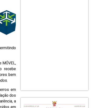
ermitindo
A e MÓVEL,
o recebe
lores bem
ados.
 erros em
alação dos
rência, a
rcidos em