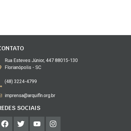
CONTATO
Rua Esteves Júnior, 447 88015-130
Florianópolis - SC
(48) 3224-4799
imprensa@arquifln.org.br
REDES SOCIAIS