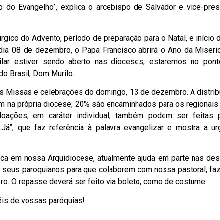
o do Evangelho”, explica o arcebispo de Salvador e vice-pres
gico do Advento, período de preparação para o Natal, e início 
 dia 08 de dezembro, o Papa Francisco abrirá o Ano da Miseric
ar estiver sendo aberto nas dioceses, estaremos no pont
o Brasil, Dom Murilo.
nas Missas e celebrações do domingo, 13 de dezembro. A distrib
m na própria diocese; 20% são encaminhados para os regionais
ações, em caráter individual, também podem ser feitas p
.Já”, que faz referência à palavra evangelizar e mostra a ur
ica em nossa Arquidiocese, atualmente ajuda em parte nas de
m seus paroquianos para que colaborem com nossa pastoral, fa
o. O repasse deverá ser feito via boleto, como de costume.
éis de vossas paróquias!