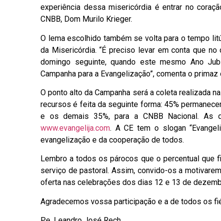
experiência dessa misericórdia é entrar no coraçã
CNBB, Dom Murilo Krieger.
O lema escolhido também se volta para o tempo litúr
da Misericórdia. “É preciso levar em conta que no
domingo seguinte, quando este mesmo Ano Jubil
Campanha para a Evangelização”, comenta o primaz d
O ponto alto da Campanha será a coleta realizada 
recursos é feita da seguinte forma: 45% permanece
e os demais 35%, para a CNBB Nacional. As do
www.evangelija.com
. A CE tem o slogan “Evangeli
evangelização e da cooperação de todos.
Lembro a todos os párocos que o percentual que f
serviço de pastoral. Assim, convido-os a motivare
oferta nas celebrações dos dias 12 e 13 de dezembr
Agradecemos vossa participação e a de todos os fi
Pe. Leandro José Rech