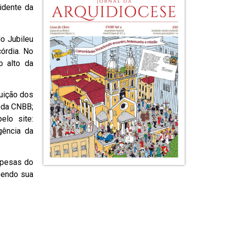
idente da
do Jubileu
órdia. No
o alto da
uição dos
 da CNBB;
elo site:
gência da
spesas do
zendo sua