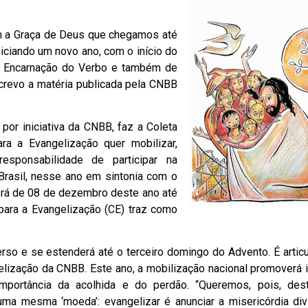
om a Graça de Deus que chegamos até
ciando um novo ano, com o início do
a Encarnação do Verbo e também de
screvo a matéria publicada pela CNBB
 por iniciativa da CNBB, faz a Coleta
a a Evangelização quer mobilizar,
sponsabilidade de participar na
 Brasil, nesse ano em sintonia com o
cerá de 08 de dezembro deste ano até
ara a Evangelização (CE) traz como
erso e se estenderá até o terceiro domingo do Advento. É artic
ização da CNBB. Este ano, a mobilização nacional promoverá in
mportância da acolhida e do perdão. “Queremos, pois, des
ma mesma ‘moeda’: evangelizar é anunciar a misericórdia divi