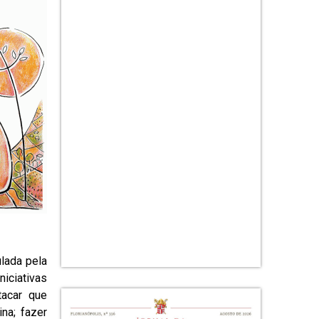
ulada pela
iciativas
tacar que
na; fazer