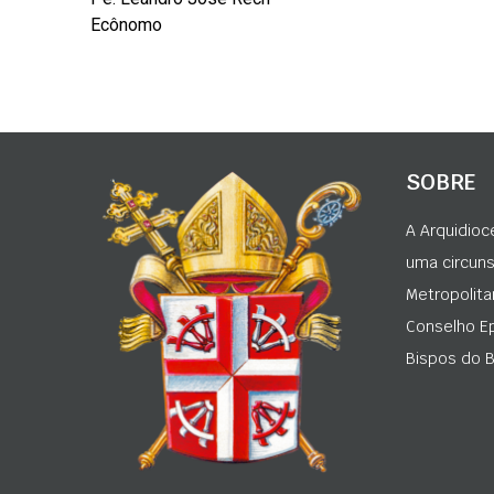
Ecônomo
SOBRE
A Arquidioc
uma circunsc
Metropolita
Conselho Ep
Bispos do Br