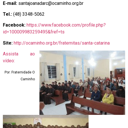
E-mail:
santajoanadarc@ocaminho.org.br
Tel.:
(48) 3348-5062
Facebook:
https://www.facebook.com/profile.php?
id=100009983259495&fref=ts
Site:
http://ocaminho.org.br/fraternitas/santa-catarina
Assista ao
vídeo:
Por: Fraternidade O
Caminho