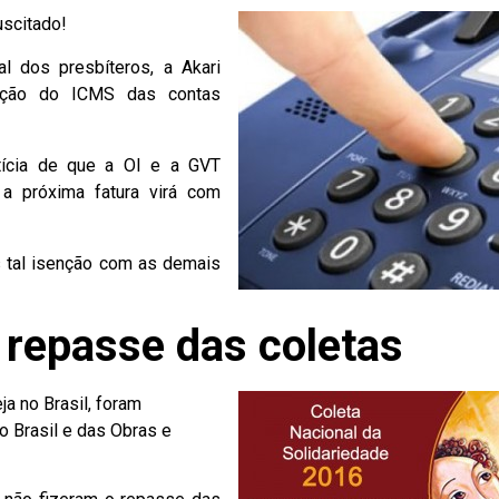
uscitado!
l dos presbíteros, a Akari
nção do ICMS das contas
otícia de que a OI e a GVT
 a próxima fatura virá com
 tal isenção com as demais
 repasse das coletas
a no Brasil, foram
o Brasil e das Obras e