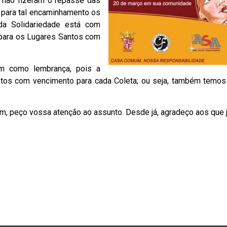
a não fizeram o repasse das
para tal encaminhamento os
da Solidariedade está com
e para os Lugares Santos com
m como lembrança, pois a
tos com vencimento para cada Coleta; ou seja, também temos 
, peço vossa atenção ao assunto. Desde já, agradeço aos que j