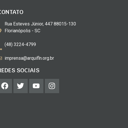
CONTATO
Rua Esteves Júnior, 447 88015-130
Florianópolis - SC
(48) 3224-4799
imprensa@arquifln.org.br
REDES SOCIAIS