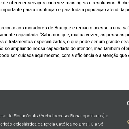
 de oferecer serviços cada vez mais ágeis e resolutivos. A ch
ortante para a instituição e para toda a população atendida po
oporcionar aos moradores de Brusque e região o acesso a uma sa
ltamente capacitada. “Sabemos que, muitas vezes, as pessoas 
s e tratamentos especializados, o que pode ser um grande des
o só ampliando nossa capacidade de atender, mas também ofe
pode ser cuidada aqui mesmo, com a eficiência e a atenção que
ese de Florianópolis (Archidioecesis Florianopolitanus) é
rição eclesiástica da Igreja Católica no Brasil. É a Sé