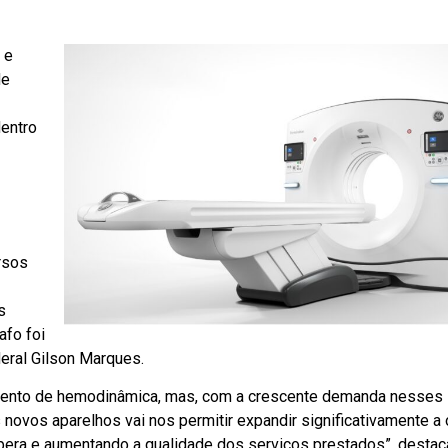
 e
de
entro
rsos
s
afo foi
eral Gilson Marques.
mento de hemodinâmica, mas, com a crescente demanda nesses 
novos aparelhos vai nos permitir expandir significativamente a 
era e aumentando a qualidade dos serviços prestados”, destac