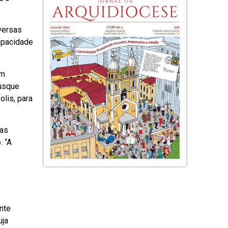
versas
apacidade
om
rusque
lis, para
ças
. “A
nte
uja