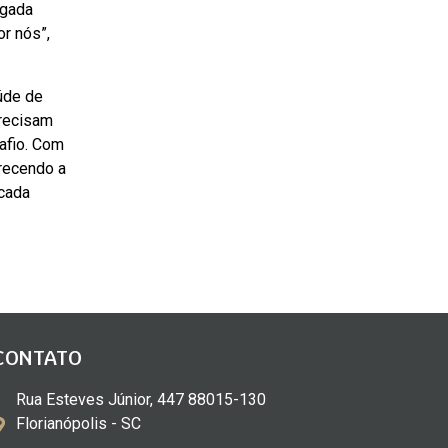
egada
r nós”,
úde de
precisam
afio. Com
recendo a
 cada
CONTATO
Rua Esteves Júnior, 447 88015-130
Florianópolis - SC