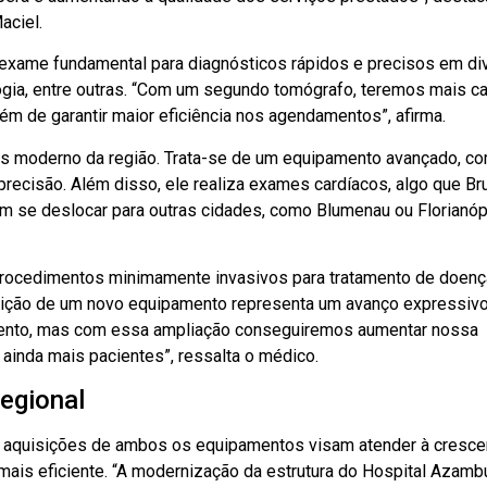
aciel.
 exame fundamental para diagnósticos rápidos e precisos em di
logia, entre outras. “Com um segundo tomógrafo, teremos mais c
ém de garantir maior eficiência nos agendamentos”, afirma.
ais moderno da região. Trata-se de um equipamento avançado, c
precisão. Além disso, ele realiza exames cardíacos, algo que B
am se deslocar para outras cidades, como Blumenau ou Florianópo
 procedimentos minimamente invasivos para tratamento de doen
isição de um novo equipamento representa um avanço expressivo
dimento, mas com essa ampliação conseguiremos aumentar nossa
ainda mais pacientes”, ressalta o médico.
regional
 as aquisições de ambos os equipamentos visam atender à cresce
ais eficiente. “A modernização da estrutura do Hospital Azamb