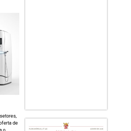
setores,
oferta de
a o