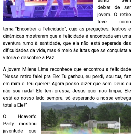
santo sem
deixar de ser
jovem. O retiro
teve como
tema “Encontrei a Felicidade”, cujo as pregações, teatros e
dinâmicas mostraram que a felicidade é encontrada em uma
aventura rumo à santidade, que ela não está separada das
dificuldades da vida, mas é meio às lutas que se conquista a
vitória e descobre a Paz.
A jovem Milena Lima reconhece que encontrou a felicidade
“Nesse retiro falei pra Ele: Tu ganhou, eu perdi, sou tua, faz
em mim o Teu querer! Agora posso dizer que sem Deus eu
não sou nada! Ele tem pressa, Jesus quer nos limpar, Ele
está ao nosso lado sempre, só esperando a nossa entrega
total a Ele!”
O Heaven’s
Party mostrou
juventude que