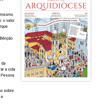
té mesmo
 o valor
orque
 Bênção
 da
ar a vida
a Pessoa
ão sobre
 a