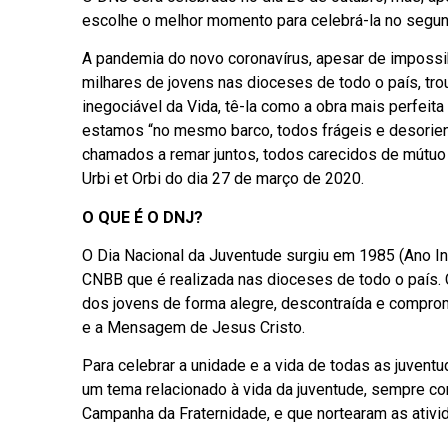
escolhe o melhor momento para celebrá-la no segund
A pandemia do novo coronavírus, apesar de imposs
milhares de jovens nas dioceses de todo o país, t
inegociável da Vida, tê-la como a obra mais perfei
estamos “no mesmo barco, todos frágeis e desorie
chamados a remar juntos, todos carecidos de mútuo
Urbi et Orbi do dia 27 de março de 2020.
O QUE É O DNJ?
O Dia Nacional da Juventude surgiu em 1985 (Ano I
CNBB que é realizada nas dioceses de todo o país. C
dos jovens de forma alegre, descontraída e compro
e a Mensagem de Jesus Cristo.
Para celebrar a unidade e a vida de todas as juven
um tema relacionado à vida da juventude, sempre c
Campanha da Fraternidade, e que nortearam as ati