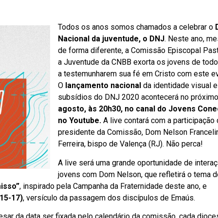
Todos os anos somos chamados a celebrar o
Nacional da juventude, o DNJ
. Neste ano, m
de forma diferente, a Comissão Episcopal Past
a Juventude da CNBB exorta os jovens de todo 
a testemunharem sua fé em Cristo com este ev
O
lançamento nacional
da identidade visual e
subsídios do DNJ 2020 acontecerá no próximo
agosto, às 20h30, no canal do Jovens Con
no Youtube.
A live contará com a participação
presidente da Comissão, Dom Nelson Franceli
Ferreira, bispo de Valença (RJ). Não perca!
A live será uma grande oportunidade de intera
jovens com Dom Nelson, que refletirá o tema 
isso”
, inspirado pela Campanha da Fraternidade deste ano, e
,15-17)
, versículo da passagem dos discípulos de Emaús.
esar da data ser fixada pelo calendário da comissão, cada dioce