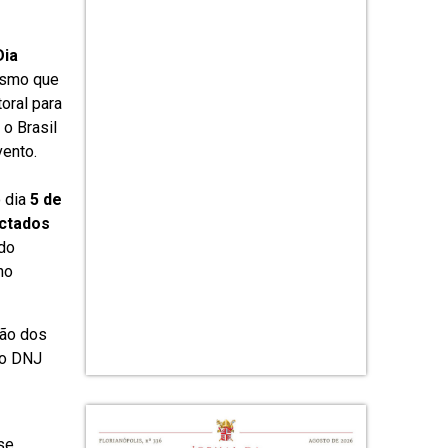
Dia
esmo que
oral para
o Brasil
ento.
 dia
5 de
ectados
 do
no
ção dos
do DNJ
se