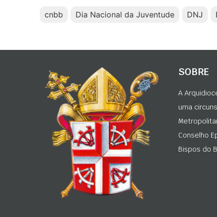
cnbb
Dia Nacional da Juventude
DNJ
SOBRE
A Arquidioc
uma circunsc
Metropolita
Conselho Ep
Bispos do Br