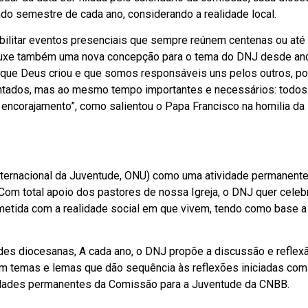
o semestre de cada ano, considerando a realidade local.
ibilitar eventos presenciais que sempre reúnem centenas ou a
rouxe também uma nova concepção para o tema do DNJ desde ano:
ta que Deus criou e que somos responsáveis uns pelos outros, p
ntados, mas ao mesmo tempo importantes e necessários: todos
 encorajamento”, como salientou o Papa Francisco na homilia da
nternacional da Juventude, ONU) como uma atividade permanente
om total apoio dos pastores de nossa Igreja, o DNJ quer celebr
metida com a realidade social em que vivem, tendo como base 
tudes diocesanas, A cada ano, o DNJ propõe a discussão e reflex
om temas e lemas que dão sequência às reflexões iniciadas com
vidades permanentes da Comissão para a Juventude da CNBB.