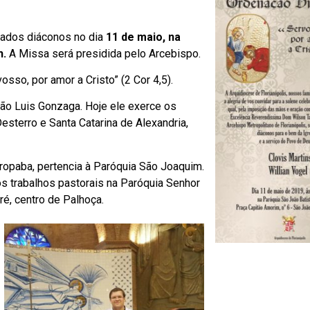
enados diáconos no dia
11 de maio, na
h.
A Missa será presidida pelo Arcebispo.
sso, por amor a Cristo” (2 Cor 4,5).
 São Luis Gonzaga. Hoje ele exerce os
sterro e Santa Catarina de Alexandria,
aropaba, pertencia à Paróquia São Joaquim.
s trabalhos pastorais na Paróquia Senhor
é, centro de Palhoça.