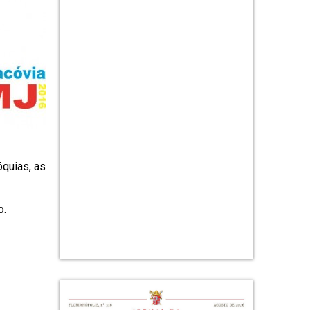
óquias, as
o.