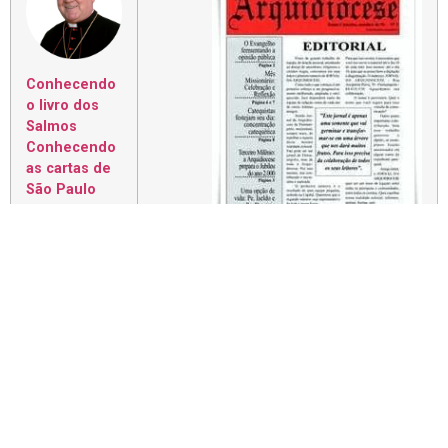
Conhecendo
o livro dos
Salmos
Conhecendo
as cartas de
São Paulo
Conhecendo
as Cartas
Joaquim, funcionava na Paróquia do
Católicas
Estreito e lá foi iniciada a Revista. Sua
Conhecendo
finalidade foi criar o clima de Pastoral de
o Apocalipse
Conjunto, anunciar e resenhar os
Conhecendo
encontros de atualização, conservar a
os
memória dos atos e pessoas da vida
Evangelhos
pastoral.
Por Pe.
Gilson
Em 1967 passou a ser editada na Cúria
Metropolitana. Essa Revista, conservada