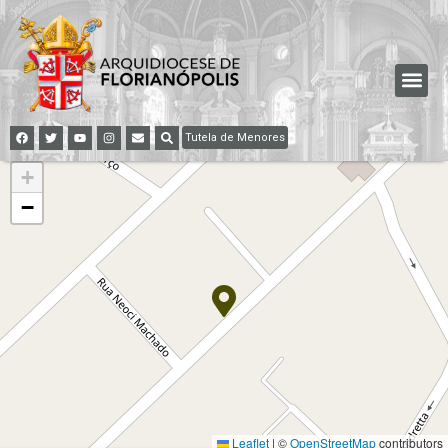
Tutela de Menores
+
−
Leaflet
|
©
OpenStreetMap
contributors