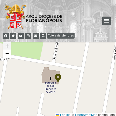
Tutela de Menores
+
−
Leaflet
|
©
OpenStreetMap
contributors