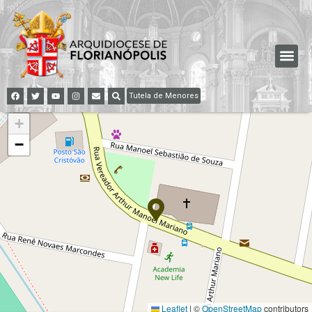
Tutela de Menores
+
−
Leaflet
|
©
OpenStreetMap
contributors