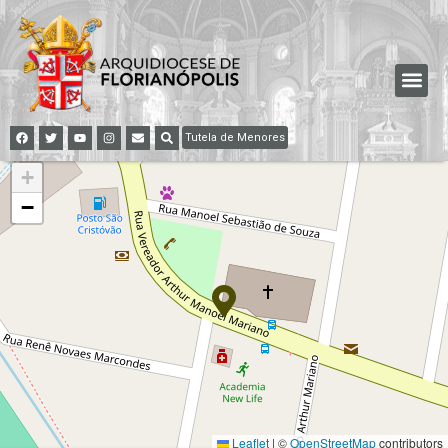
Tutela de Menores
+
−
Leaflet
|
©
OpenStreetMap
contributors