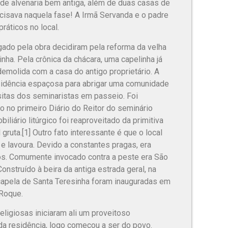
 de alvenaria bem antiga, além de duas casas de
cisava naquela fase! A Irmã Servanda e o padre
ráticos no local.
do pela obra decidiram pela reforma da velha
nha. Pela crônica da chácara, uma capelinha já
emolida com a casa do antigo proprietário. A
esidência espaçosa para abrigar uma comunidade
sitas dos seminaristas em passeio. Foi
o no primeiro Diário do Reitor do seminário
liário litúrgico foi reaproveitado da primitiva
ruta.[1] Outro fato interessante é que o local
e lavoura. Devido a constantes pragas, era
os. Comumente invocado contra a peste era São
onstruído à beira da antiga estrada geral, na
 capela de Santa Teresinha foram inauguradas em
 Roque.
ligiosas iniciaram ali um proveitoso
 da residência, logo começou a ser do povo.