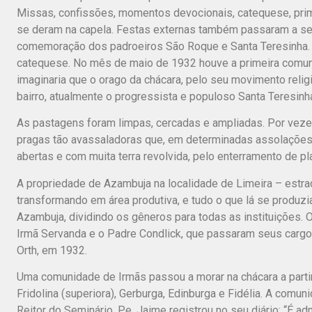
Missas, confissões, momentos devocionais, catequese, pri
se deram na capela. Festas externas também passaram a ser
comemoração dos padroeiros São Roque e Santa Teresinha. L
catequese. No mês de maio de 1932 houve a primeira comun
imaginaria que o orago da chácara, pelo seu movimento reli
bairro, atualmente o progressista e populoso Santa Teresinha
As pastagens foram limpas, cercadas e ampliadas. Por veze
pragas tão avassaladoras que, em determinadas assolações
abertas e com muita terra revolvida, pelo enterramento de pl
A propriedade de Azambuja na localidade de Limeira – estrad
transformando em área produtiva, e tudo o que lá se produzi
Azambuja, dividindo os gêneros para todas as instituições. 
Irmã Servanda e o Padre Condlick, que passaram seus cargos
Orth, em 1932.
Uma comunidade de Irmãs passou a morar na chácara a partir 
Fridolina (superiora), Gerburga, Edinburga e Fidélia. A comun
Reitor do Seminário, Pe. Jaime registrou no seu diário: “É a