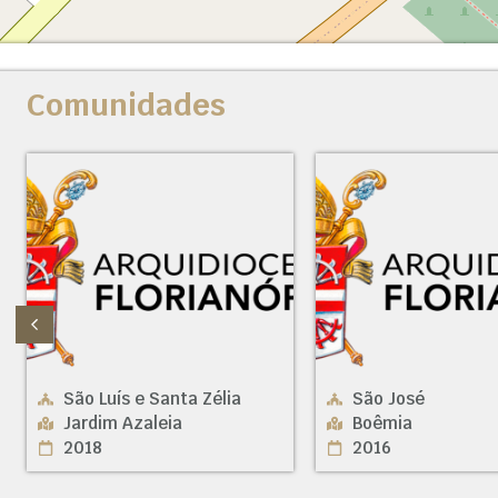
Comunidades
São José
Nossa Senhora
Boêmia
Perpétuo Soco
2016
Limoeiro
2013