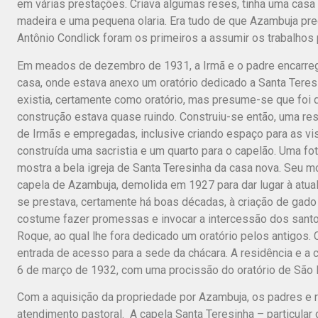
em várias prestações. Criava algumas reses, tinha uma casa
madeira e uma pequena olaria. Era tudo de que Azambuja pre
Antônio Condlick foram os primeiros a assumir os trabalhos p
Em meados de dezembro de 1931, a Irmã e o padre encarrega
casa, onde estava anexo um oratório dedicado a Santa Teresi
existia, certamente como oratório, mas presume-se que foi d
construção estava quase ruindo. Construiu-se então, uma r
de Irmãs e empregadas, inclusive criando espaço para as vi
construída uma sacristia e um quarto para o capelão. Uma fot
mostra a bela igreja de Santa Teresinha da casa nova. Seu mobi
capela de Azambuja, demolida em 1927 para dar lugar à atual g
se prestava, certamente há boas décadas, à criação de gado 
costume fazer promessas e invocar a intercessão dos sant
Roque, ao qual lhe fora dedicado um oratório pelos antigos. C
entrada de acesso para a sede da chácara. A residência e a
6 de março de 1932, com uma procissão do oratório de São
Com a aquisição da propriedade por Azambuja, os padres e re
atendimento pastoral. A capela Santa Teresinha – particular