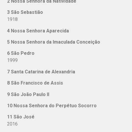
2 Nossa Senhora da Natividade
Limeir
3 São Sebastião
Lim
1918
4 Nossa Senhora Aparecida
Limeir
5 Nossa Senhora da Imaculada Conceição
Pla
6 São Pedro
Ribeirão
1999
7 Santa Catarina de Alexandria
Nova B
8 São Francisco de Assis
Ema 
9 São João Paulo II
Lot. Cyro
10 Nossa Senhora do Perpétuo Socorro
Lim
11 São José
Bo
2016