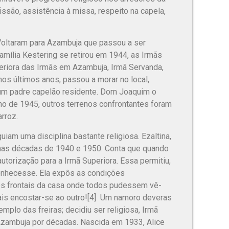
ssão, assistência à missa, respeito na capela,
Voltaram para Azambuja que passou a ser
amília Kestering se retirou em 1944, as Irmãs
eriora das Irmãs em Azambuja, Irmã Servanda,
nos últimos anos, passou a morar no local,
 um padre capelão residente. Dom Joaquim o
no de 1945, outros terrenos confrontantes foram
arroz.
am uma disciplina bastante religiosa. Ezaltina,
s nas décadas de 1940 e 1950. Conta que quando
torização para a Irmã Superiora. Essa permitiu,
conhecesse. Ela expôs as condições
cos frontais da casa onde todos pudessem vê-
ais encostar-se ao outro![4] Um namoro deveras
emplo das freiras; decidiu ser religiosa, Irmã
 Azambuja por décadas. Nascida em 1933, Alice