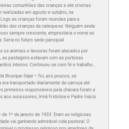
meiras comunhões das crianças e até crismas
 realizadas em agosto e outubro, na
ogo as crianças foram reunidas para a
hão das crianças da catequese. Ninguém ainda
gioso sempre crescente, emprestaria o nome ao
. Seria no futuro sede paroquial.
s os animais e lavouras foram atacados por
, as pastagens estavam com as porteiras
antéis inteiros. Continuou-se com fé e trabalho…
a Brusque-Itajaí – foi, aos poucos, se
a era transportado diariamente de carroça até
Os primeiros responsáveis pela chácara foram a
 aos sucessores, Irmã Fridolina e Padre Inácio
de 1º de janeiro de 1933. Eram as religiosas
idade vai ganhando admirável vida pastoral. O
dmirável o progresso religioso nos arredores da