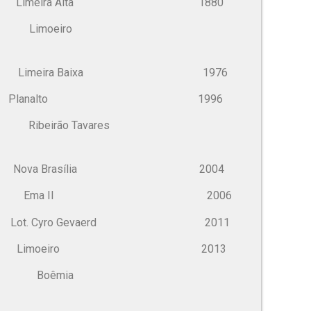
a Alta 1880
oeiro
a Baixa 1976
nalto 1996
 Tavares
rasília 2004
II 2006
 Gevaerd 2011
oeiro 2013
êmia