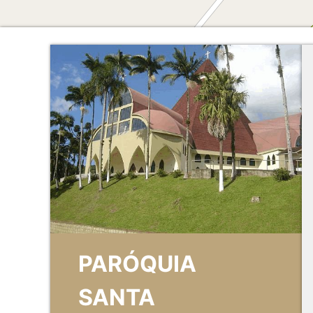
Matriz: Santa Teresinha
São Luís e Santa Zélia
PARÓQUIA
Santa Teresinha
Jardim Azaleia
1941
2018
SANTA