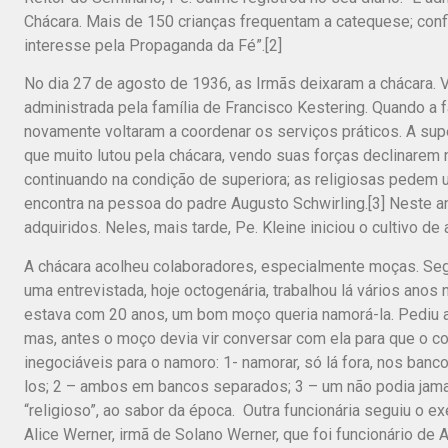
Chácara. Mais de 150 crianças frequentam a catequese; confi
interesse pela Propaganda da Fé”.[2]
No dia 27 de agosto de 1936, as Irmãs deixaram a chácara. 
administrada pela família de Francisco Kestering. Quando a f
novamente voltaram a coordenar os serviços práticos. A sup
que muito lutou pela chácara, vendo suas forças declinarem 
continuando na condição de superiora; as religiosas pedem
encontra na pessoa do padre Augusto Schwirling.[3] Neste a
adquiridos. Neles, mais tarde, Pe. Kleine iniciou o cultivo de 
A chácara acolheu colaboradores, especialmente moças. Segui
uma entrevistada, hoje octogenária, trabalhou lá vários ano
estava com 20 anos, um bom moço queria namorá-la. Pediu au
mas, antes o moço devia vir conversar com ela para que o 
inegociáveis para o namoro: 1- namorar, só lá fora, nos ban
los; 2 – ambos em bancos separados; 3 – um não podia jam
“religioso”, ao sabor da época. Outra funcionária seguiu o ex
Alice Werner, irmã de Solano Werner, que foi funcionário de