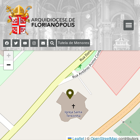
Tutela de Menores
+
−
Leaflet
|
©
OpenStreetMap
contributors