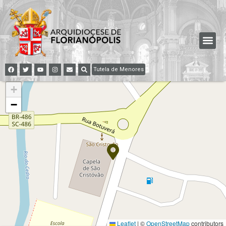
Tutela de Menores
+
−
Leaflet
|
©
OpenStreetMap
contributors