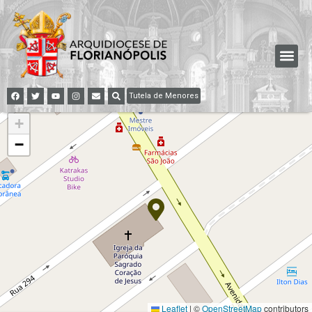
Tutela de Menores
+
−
Leaflet
|
©
OpenStreetMap
contributors