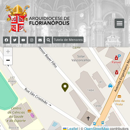
Tutela de Menores
+
−
Leaflet
|
©
OpenStreetMap
contributors