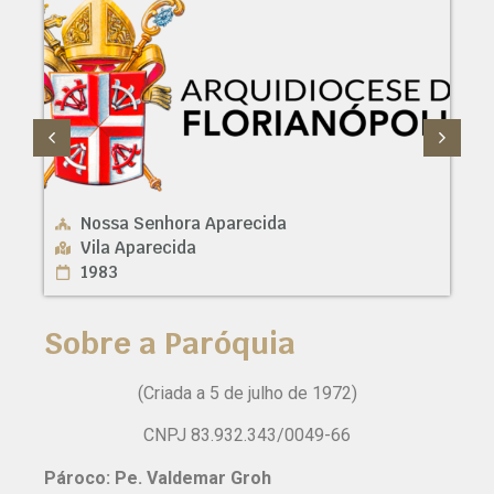
ossa Senhora Aparecida
São Juda
ila Aparecida
Morro da 
983
1972
Sobre a Paróquia
(Criada a 5 de julho de 1972)
CNPJ 83.932.343/0049-66
Pároco: Pe. Valdemar Groh