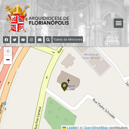
Tutela de Menores
+
−
Leaflet
|
©
OpenStreetMap
contributors