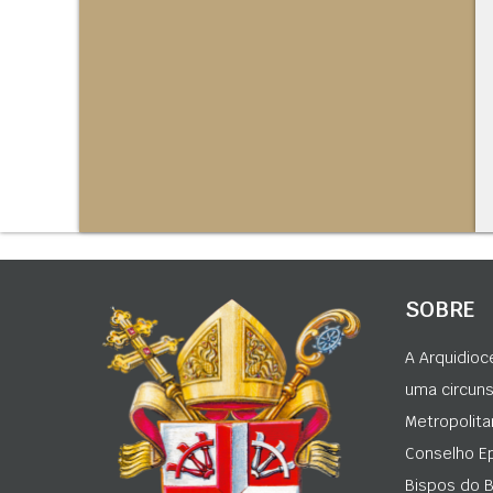
SOBRE
A Arquidioc
uma circunsc
Metropolita
Conselho Ep
Bispos do Br