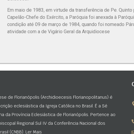
Em maio de 1983, em virtude da transferência de Pe. Quinto 
Capelão-Chefe do Exército, a Paróquia foi anexada à Paróq
condição até 09 de março de 1984, quando foi nomeado Pár
atividade com a de Vigário Geral da Arquidiocese
ese de Florianópolis (Archidioecesis Florianopolitanus) é
rição eclesiástica da Igreja Católica no Brasil. É a Sé
na da Província Eclesiástica de Florianópolis. Pertence ao
iscopal Regional Sul IV da Conferência Nacional dos
asil (CNBB). Ler Mais