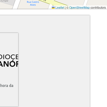
Leaflet
|
©
OpenStreetMap
contributors
nhora da