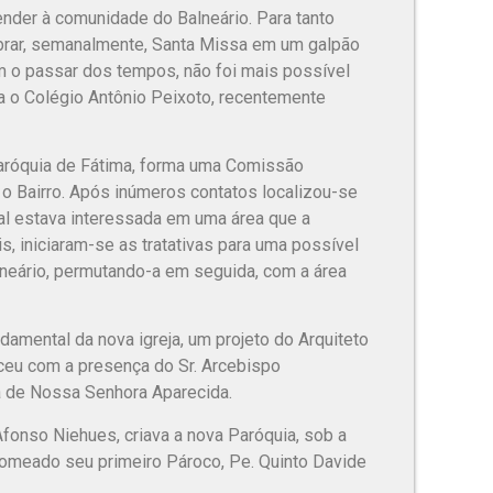
ender à comunidade do Balneário. Para tanto
ebrar, semanalmente, Santa Missa em um galpão
m o passar dos tempos, não foi mais possível
ra o Colégio Antônio Peixoto, recentemente
Paróquia de Fátima, forma uma Comissão
 o Bairro. Após inúmeros contatos localizou-se
pal estava interessada em uma área que a
s, iniciaram-se as tratativas para uma possível
alneário, permutando-a em seguida, com a área
amental da nova igreja, um projeto do Arquiteto
ceu com a presença do Sr. Arcebispo
ia de Nossa Senhora Aparecida.
fonso Niehues, criava a nova Paróquia, sob a
omeado seu primeiro Pároco, Pe. Quinto Davide