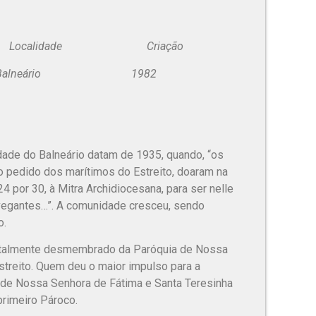
dade Criação
ário 1982
dade do Balneário datam de 1935, quando, “os
 pedido dos marítimos do Estreito, doaram na
4 por 30, à Mitra Archidiocesana, para ser nelle
vegantes…”. A comunidade cresceu, sendo
o.
 totalmente desmembrado da Paróquia de Nossa
treito. Quem deu o maior impulso para a
o de Nossa Senhora de Fátima e Santa Teresinha
primeiro Pároco.