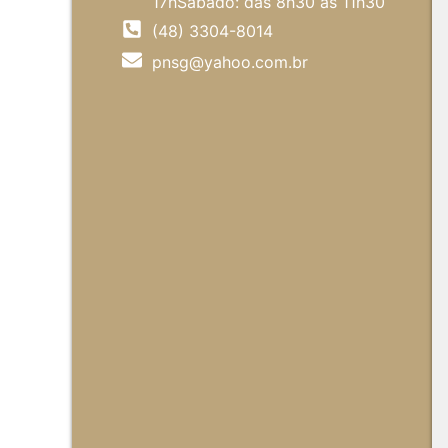
17hSábado: das 8h30 às 11h30
(48) 3304-8014
pnsg@yahoo.com.br