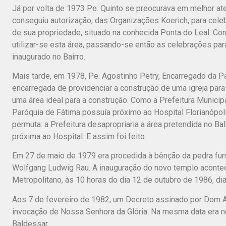
Já por volta de 1973 Pe. Quinto se preocurava em melhor at
conseguiu autorização, das Organizações Koerich, para cel
de sua propriedade, situado na conhecida Ponta do Leal. Co
utilizar-se esta área, passando-se então as celebrações pa
inaugurado no Bairro.
Mais tarde, em 1978, Pe. Agostinho Petry, Encarregado da 
encarregada de providenciar a construção de uma igreja para
uma área ideal para a construção. Como a Prefeitura Munici
Paróquia de Fátima possuía próximo ao Hospital Florianópoli
permuta: a Prefeitura desapropriaria a área pretendida no B
próxima ao Hospital. E assim foi feito.
Em 27 de maio de 1979 era procedida à bênção da pedra fund
Wolfgang Ludwig Rau. A inauguração do novo templo aconte
Metropolitano, às 10 horas do dia 12 de outubro de 1986, d
Aos 7 de fevereiro de 1982, um Decreto assinado por Dom A
invocação de Nossa Senhora da Glória. Na mesma data era n
Baldessar.