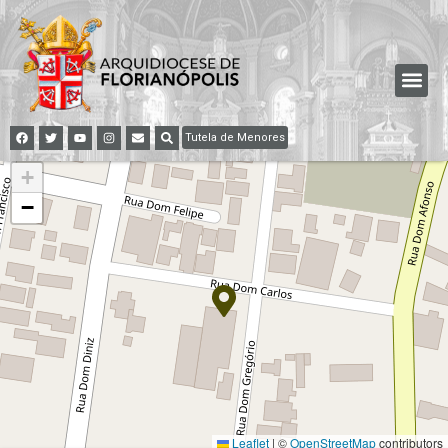
Tutela de Menores
+
−
Leaflet
|
©
OpenStreetMap
contributors