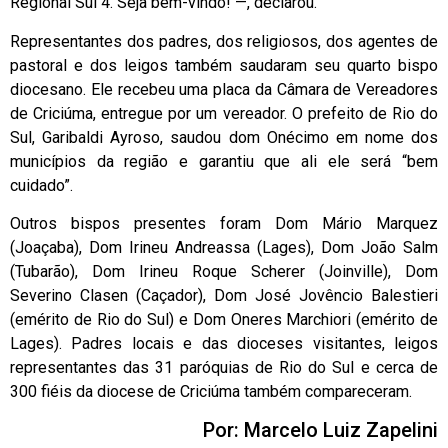
Regional Sul 4. Seja bem-vindo! —, declarou.
Representantes dos padres, dos religiosos, dos agentes de
pastoral e dos leigos também saudaram seu quarto bispo
diocesano. Ele recebeu uma placa da Câmara de Vereadores
de Criciúma, entregue por um vereador. O prefeito de Rio do
Sul, Garibaldi Ayroso, saudou dom Onécimo em nome dos
municípios da região e garantiu que ali ele será “bem
cuidado”.
Outros bispos presentes foram Dom Mário Marquez
(Joaçaba), Dom Irineu Andreassa (Lages), Dom João Salm
(Tubarão), Dom Irineu Roque Scherer (Joinville), Dom
Severino Clasen (Caçador), Dom José Jovêncio Balestieri
(emérito de Rio do Sul) e Dom Oneres Marchiori (emérito de
Lages). Padres locais e das dioceses visitantes, leigos
representantes das 31 paróquias de Rio do Sul e cerca de
300 fiéis da diocese de Criciúma também compareceram.
Por: Marcelo Luiz Zapelini