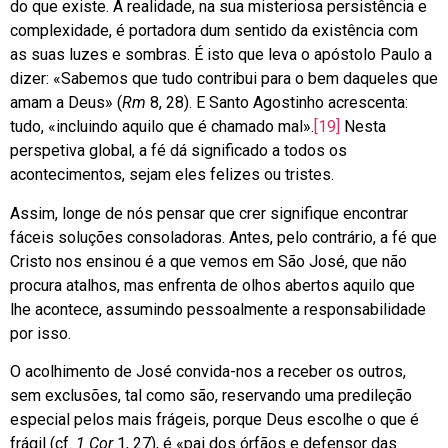
do que existe. A realidade, na sua misteriosa persistência e
complexidade, é portadora dum sentido da existência com
as suas luzes e sombras. É isto que leva o apóstolo Paulo a
dizer: «Sabemos que tudo contribui para o bem daqueles que
amam a Deus» (
Rm
8, 28). E Santo Agostinho acrescenta:
tudo, «incluindo aquilo que é chamado mal».
[19]
Nesta
perspetiva global, a fé dá significado a todos os
acontecimentos, sejam eles felizes ou tristes.
Assim, longe de nós pensar que crer signifique encontrar
fáceis soluções consoladoras. Antes, pelo contrário, a fé que
Cristo nos ensinou é a que vemos em São José, que não
procura atalhos, mas enfrenta de olhos abertos aquilo que
lhe acontece, assumindo pessoalmente a responsabilidade
por isso.
O acolhimento de José convida-nos a receber os outros,
sem exclusões, tal como são, reservando uma predileção
especial pelos mais frágeis, porque Deus escolhe o que é
frágil (cf.
1 Cor
1, 27), é «pai dos órfãos e defensor das