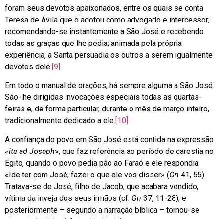
foram seus devotos apaixonados, entre os quais se conta
Teresa de Ávila que o adotou como advogado e intercessor,
recomendando-se instantemente a São José e recebendo
todas as graças que lhe pedia; animada pela própria
experiência, a Santa persuadia os outros a serem igualmente
devotos dele.
[9]
Em todo o manual de orações, há sempre alguma a São José.
São-lhe dirigidas invocações especiais todas as quartas-
feiras e, de forma particular, durante o mês de março inteiro,
tradicionalmente dedicado a ele.
[10]
A confiança do povo em São José está contida na expressão
«
ite ad Joseph
», que faz referência ao período de carestia no
Egito, quando o povo pedia pão ao Faraó e ele respondia:
«Ide ter com José; fazei o que ele vos disser» (
Gn
41, 55).
Tratava-se de José, filho de Jacob, que acabara vendido,
vítima da inveja dos seus irmãos (cf.
Gn
37, 11-28); e
posteriormente – segundo a narração bíblica – tornou-se