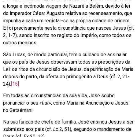
a longa e incómoda viagem de Nazaré a Belém, devido à lei
do imperador César Augusto relativa ao recenseamento, que
impunha a cada um registar-se na própria cidade de origem.
E foi precisamente nesta circunstância que nasceu Jesus (cf.
2, 1-7), sendo inscrito no registo do Império, como todos os
outros meninos.
São Lucas, de modo particular, tem o cuidado de assinalar
que os pais de Jesus observavam todas as prescrições da
Lei: os ritos da circuncisão de Jesus, da purificação de Maria
depois do parto, da oferta do primogénito a Deus (cf. 2, 21-
24).
[15]
Em todas as circunstâncias da sua vida, José soube
pronunciar o seu «
fiat
», como Maria na Anunciação e Jesus
no Getsémani.
Na sua função de chefe de família, José ensinou Jesus a ser
submisso aos pais (cf.
Lc
2, 51), segundo o mandamento de
Deus (cf.
Ex
20, 12).