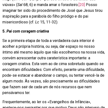
viúvas» (
Sal
68, 6) e manda amar o forasteiro.
[20]
Posso
imaginar ter sido do procedimento de José que Jesus tirou
inspiração para a parábola do filho pródigo e do pai
misericordioso (cf.
Lc
15, 11-32).
5.
Pai com coragem criativa
Se a primeira etapa de toda a verdadeira cura interior é
acolher a própria história, ou seja, dar espaço no nosso
íntimo até mesmo àquilo que não escolhemos na nossa vida,
convém acrescentar outra caraterística importante: a
coragem criativa. Esta vem ao de cima sobretudo quando se
encontram dificuldades. Com efeito, perante uma dificuldade,
pode-se estacar e abandonar o campo, ou tentar vencê-la de
algum modo. Às vezes, são precisamente as dificuldades
que fazem sair de cada um de nós recursos que nem
pensávamos ter.
Frequentemente, ao ler os «Evangelhos da Infância»,
apetece-nos perguntar por que motivo Deus não interveio de