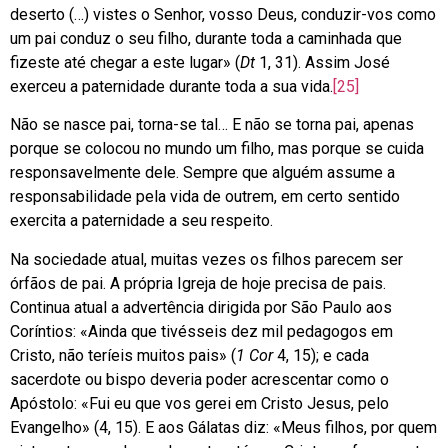
deserto (…) vistes o Senhor, vosso Deus, conduzir-vos como
um pai conduz o seu filho, durante toda a caminhada que
fizeste até chegar a este lugar» (
Dt
1, 31). Assim José
exerceu a paternidade durante toda a sua vida.
[25]
Não se nasce pai, torna-se tal… E não se torna pai, apenas
porque se colocou no mundo um filho, mas porque se cuida
responsavelmente dele. Sempre que alguém assume a
responsabilidade pela vida de outrem, em certo sentido
exercita a paternidade a seu respeito.
Na sociedade atual, muitas vezes os filhos parecem ser
órfãos de pai. A própria Igreja de hoje precisa de pais.
Continua atual a advertência dirigida por São Paulo aos
Coríntios: «Ainda que tivésseis dez mil pedagogos em
Cristo, não teríeis muitos pais» (
1 Cor
4, 15); e cada
sacerdote ou bispo deveria poder acrescentar como o
Apóstolo: «Fui eu que vos gerei em Cristo Jesus, pelo
Evangelho» (4, 15). E aos Gálatas diz: «Meus filhos, por quem