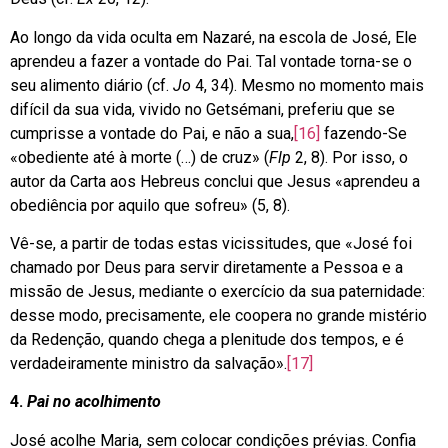
Ao longo da vida oculta em Nazaré, na escola de José, Ele
aprendeu a fazer a vontade do Pai. Tal vontade torna-se o
seu alimento diário (cf.
Jo
4, 34). Mesmo no momento mais
difícil da sua vida, vivido no Getsémani, preferiu que se
cumprisse a vontade do Pai, e não a sua,
[16]
fazendo-Se
«obediente até à morte (…) de cruz» (
Flp
2, 8). Por isso, o
autor da Carta aos Hebreus conclui que Jesus «aprendeu a
obediência por aquilo que sofreu» (5, 8).
Vê-se, a partir de todas estas vicissitudes, que «José foi
chamado por Deus para servir diretamente a Pessoa e a
missão de Jesus, mediante o exercício da sua paternidade:
desse modo, precisamente, ele coopera no grande mistério
da Redenção, quando chega a plenitude dos tempos, e é
verdadeiramente ministro da salvação».
[17]
4.
Pai no acolhimento
José acolhe Maria, sem colocar condições prévias. Confia