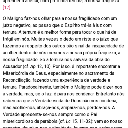
aprender a aceitar, com profunda ternura, a nossa fraqueza.
[12]
O Maligno faz-nos olhar para a nossa fragilidade com um
juízo negativo, ao passo que o Espírito trá-la à luz com
ternura. A ternura é a melhor forma para tocar o que há de
frágil em nós. Muitas vezes o dedo em riste e o juízo que
fazemos a respeito dos outros são sinal da incapacidade de
acolher dentro de nós mesmos a nossa própria fraqueza, a
nossa fragilidade. Só a ternura nos salvará da obra do
Acusador (cf.
Ap
12, 10). Por isso, é importante encontrar a
Misericórdia de Deus, especialmente no sacramento da
Reconciliação, fazendo uma experiência de verdade e
ternura. Paradoxalmente, também o Maligno pode dizer-nos
a verdade, mas, se o faz, é para nos condenar. Entretanto nós
sabemos que a Verdade vinda de Deus não nos condena,
mas acolhe-nos, abraça-nos, ampara-nos, perdoa-nos. A
Verdade apresenta-se-nos sempre como o Pai
misericordioso da parábola (cf.
Lc
15, 11-32): vem ao nosso