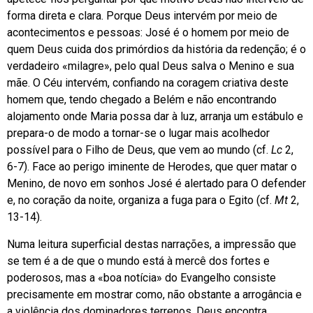
forma direta e clara. Porque Deus intervém por meio de
acontecimentos e pessoas: José é o homem por meio de
quem Deus cuida dos primórdios da história da redenção; é o
verdadeiro «milagre», pelo qual Deus salva o Menino e sua
mãe. O Céu intervém, confiando na coragem criativa deste
homem que, tendo chegado a Belém e não encontrando
alojamento onde Maria possa dar à luz, arranja um estábulo e
prepara-o de modo a tornar-se o lugar mais acolhedor
possível para o Filho de Deus, que vem ao mundo (cf.
Lc
2,
6-7). Face ao perigo iminente de Herodes, que quer matar o
Menino, de novo em sonhos José é alertado para O defender
e, no coração da noite, organiza a fuga para o Egito (cf.
Mt
2,
13-14).
Numa leitura superficial destas narrações, a impressão que
se tem é a de que o mundo está à mercê dos fortes e
poderosos, mas a «boa notícia» do Evangelho consiste
precisamente em mostrar como, não obstante a arrogância e
a violência dos dominadores terrenos, Deus encontra