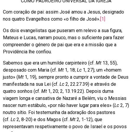
COMO PADROEIRO UNIVERSAL DA IGREJA
Com coração de pai: assim José amou a Jesus, designado
nos quatro Evangelhos como «o filho de José».
[1]
Os dois evangelistas que puseram em relevo a sua figura,
Mateus e Lucas, narram pouco, mas o suficiente para fazer
compreender o género de pai que era e a missão que a
Providência lhe confiou.
Sabemos que era um humilde carpinteiro (cf.
Mt
13, 55),
desposado com Maria (cf.
Mt
1, 18;
Lc
1, 27); um «homem
justo» (
Mt
1, 19), sempre pronto a cumprir a vontade de Deus
manifestada na sua Lei (cf.
Lc
2, 22.27.39) e através de
quatro sonhos (cf.
Mt
1, 20; 2, 13.19.22). Depois duma
viagem longa e cansativa de Nazaré a Belém, viu o Messias
nascer num estábulo, «por não haver lugar para eles» (
Lc
2, 7)
noutro sítio. Foi testemunha da adoração dos pastores
(cf.
Lc
2, 8-20) e dos Magos (cf.
Mt
2, 1-12), que
representavam respetivamente o povo de Israel e os povos