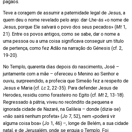
pagãos.
Teve a coragem de assumir a paternidade legal de Jesus, a
quem deu o nome revelado pelo anjo: dar-Lhe-ás «o nome de
Jesus, porque Ele salvará o povo dos seus pecados» (
Mt
1,
21). Entre os povos antigos, como se sabe, dar o nome a
uma pessoa ou a uma coisa significava conseguir um título
de pertença, como fez Adão na narração do Génesis (cf. 2,
19-20).
No Templo, quarenta dias depois do nascimento, José –
juntamente com a mãe – ofereceu o Menino ao Senhor e
ouviu, surpreendido, a profecia que Simeão fez a respeito de
Jesus e Maria (cf.
Lc
2, 22-35). Para defender Jesus de
Herodes, residiu como forasteiro no Egito (cf.
Mt
2, 13-18).
Regressado à pátria, viveu no recôndito da pequena e
ignorada cidade de Nazaré, na Galileia – donde (dizia-se)
«não sairá nenhum profeta» (
Jo
7, 52), nem «poderá vir
alguma coisa boa» (
Jo
1, 46) –, longe de Belém, a sua cidade
natal, e de Jerusalém, onde se erguia o Templo. Foi