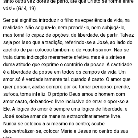
sinto outra vez dores de parto, até que Cristo se forme entre
vós!» (
Gl
4, 19).
Ser pai significa introduzir o filho na experiência da vida, na
realidade. Não segurá-lo, nem prendê-lo, nem subjugá-lo,
mas torná-lo capaz de opções, de liberdade, de partir. Talvez
seja por isso que a tradição, referindo-se a José, ao lado do
apelido de pai colocou também o de «castíssimo». Não se
trata duma indicação meramente afetiva, mas é a síntese
duma atitude que exprime o contrário da posse. A castidade
é a liberdade da posse em todos os campos da vida. Um
amor só é verdadeiramente tal, quando é casto. O amor que
quer possuir, acaba sempre por se tornar perigoso: prende,
sufoca, torna infeliz. O próprio Deus amou o homem com
amor casto, deixando-o livre inclusive de errar e opor-se a
Ele. A lógica do amor é sempre uma lógica de liberdade, e
José soube amar de maneira extraordinariamente livre.
Nunca se colocou a si mesmo no centro; soube
descentralizar-se, colocar Maria e Jesus no centro da sua