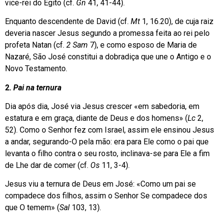
vice-rei do Egito (cf.
Gn
41, 41-44).
Enquanto descendente de David (cf.
Mt
1, 16.20), de cuja raiz
deveria nascer Jesus segundo a promessa feita ao rei pelo
profeta Natan (cf.
2 Sam
7), e como esposo de Maria de
Nazaré, São José constitui a dobradiça que une o Antigo e o
Novo Testamento.
2.
Pai na ternura
Dia após dia, José via Jesus crescer «em sabedoria, em
estatura e em graça, diante de Deus e dos homens» (
Lc
2,
52). Como o Senhor fez com Israel, assim ele ensinou Jesus
a andar, segurando-O pela mão: era para Ele como o pai que
levanta o filho contra o seu rosto, inclinava-se para Ele a fim
de Lhe dar de comer (cf.
Os
11, 3-4).
Jesus viu a ternura de Deus em José: «Como um pai se
compadece dos filhos, assim o Senhor Se compadece dos
que O temem» (
Sal
103, 13).