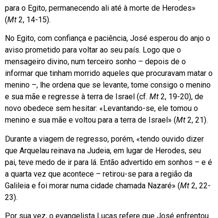
para o Egito, permanecendo ali até à morte de Herodes»
(
Mt
2, 14-15).
No Egito, com confiança e paciência, José esperou do anjo o
aviso prometido para voltar ao seu país. Logo que o
mensageiro divino, num terceiro sonho – depois de o
informar que tinham morrido aqueles que procuravam matar o
menino –, lhe ordena que se levante, tome consigo o menino
e sua mãe e regresse à terra de Israel (cf.
Mt
2, 19-20), de
novo obedece sem hesitar: «Levantando-se, ele tomou o
menino e sua mãe e voltou para a terra de Israel» (
Mt
2, 21).
Durante a viagem de regresso, porém, «tendo ouvido dizer
que Arquelau reinava na Judeia, em lugar de Herodes, seu
pai, teve medo de ir para lá. Então advertido em sonhos – e é
a quarta vez que acontece – retirou-se para a região da
Galileia e foi morar numa cidade chamada Nazaré» (
Mt
2, 22-
23).
Por sua vez, o evangelista Lucas refere que José enfrentou