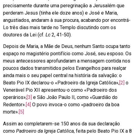
precisamente durante uma peregrinação a Jerusalém que
perderam Jesus (tinha ele doze anos) e José e Maria,
angustiados, andaram à sua procura, acabando por encontrá-
Lo três dias mais tarde no Templo discutindo com os
doutores da Lei (cf.
Lc
2, 41-50).
Depois de Maria, a Mãe de Deus, nenhum Santo ocupa tanto
espaço no magistério pontifício como José, seu esposo. Os
meus antecessores aprofundaram a mensagem contida nos
poucos dados transmitidos pelos Evangelhos para realçar
ainda mais o seu papel central na história da salvação: o
Beato Pio IX declarou-o «Padroeiro da Igreja Católica»,
[2]
o
Venerável Pio XII apresentou-o como «Padroeiro dos
operários»;
[3]
e São João Paulo II, como «Guardião do
Redentor».
[4]
O povo invoca-o como «padroeiro da boa
morte».
[5]
Assim ao completarem-se 150 anos da sua declaração
como
Padroeiro da Igreja Católica
, feita pelo Beato Pio IX a 8