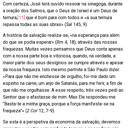
Com certeza, José terá ouvido ressoar na sinagoga, durante
a oração dos Salmos, que o Deus de Israel é um Deus de
ternura,
[11]
que é bom para com todos e «a sua ternura
repassa todas as suas obras» (
Sal
145, 9).
A história da salvação realiza-se, «na esperança para além
do que se podia esperar» (
Rm
4, 18), através das nossas
fraquezas. Muitas vezes pensamos que Deus conta apenas
com a nossa parte boa e vitoriosa, quando, na verdade, a
maior parte dos seus desígnios se cumpre através e apesar
da nossa fraqueza. Isto mesmo permite a São Paulo dizer:
«Para que não me enchesse de orgulho, foi-me dado um
espinho na carne, um anjo de Satanás, para me ferir, a fim de
que não me orgulhasse. A esse respeito, três vezes pedi ao
Senhor que o afastasse de mim. Mas Ele respondeu-me:
“Basta-te a minha graça, porque a força manifesta-se na
fraqueza”» (
2 Cor
12, 7-9).
Se esta é a perspetiva da economia da salvação, devemos