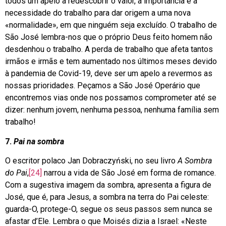
todos um apelo a redescobrir o valor, a importância e a
necessidade do trabalho para dar origem a uma nova
«normalidade», em que ninguém seja excluído. O trabalho de
São José lembra-nos que o próprio Deus feito homem não
desdenhou o trabalho. A perda de trabalho que afeta tantos
irmãos e irmãs e tem aumentado nos últimos meses devido
à pandemia de Covid-19, deve ser um apelo a revermos as
nossas prioridades. Peçamos a São José Operário que
encontremos vias onde nos possamos comprometer até se
dizer: nenhum jovem, nenhuma pessoa, nenhuma família sem
trabalho!
7.
Pai na sombra
O escritor polaco Jan Dobraczyński, no seu livro
A Sombra
do Pai
,
[24]
narrou a vida de São José em forma de romance.
Com a sugestiva imagem da sombra, apresenta a figura de
José, que é, para Jesus, a sombra na terra do Pai celeste:
guarda-O, protege-O, segue os seus passos sem nunca se
afastar d’Ele. Lembra o que Moisés dizia a Israel: «Neste