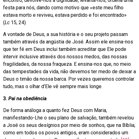
encontro, devolve-nos a dignidade, levanta-nos, ordena uma
festa para nós, dando como motivo que «este meu filho
estava morto e reviveu, estava perdido e foi encontrado»
(
Lc
15, 24).
A vontade de Deus, a sua história e o seu projeto passam
também através da angústia de José. Assim ele ensina-nos
que ter fé em Deus inclui também acreditar que Ele pode
intervir inclusive através dos nossos medos, das nossas
fragilidades, da nossa fraqueza. E ensina-nos que, no meio
das tempestades da vida, não devemos ter medo de deixar a
Deus o timão da nossa barca. Por vezes queremos controlar
tudo, mas o olhar d’Ele vê sempre mais longe.
3.
Pai na obediência
De forma análoga a quanto fez Deus com Maria,
manifestando-Lhe o seu plano de salvação, também revelou
a José os seus desígnios por meio de sonhos, que na Bíblia,
como em todos os povos antigos, eram considerados um