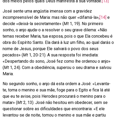
dos meios pelos quais Deus manifesta a sua vontade.
[13]
José sente uma angústia imensa com a gravidez
incompreensível de Maria: mas não quer «difamá-la»,
[14]
e
decide «deixá-la secretamente» (
Mt
1, 19). No primeiro
sonho, o anjo ajuda-o a resolver o seu grave dilema: «Não
temas receber Maria, tua esposa, pois o que Ela concebeu é
obra do Espírito Santo. Ela dará à luz um filho, ao qual darás o
nome de Jesus, porque Ele salvará o povo dos seus
pecados» (
Mt
1, 20-21). A sua resposta foi imediata:
«Despertando do sono, José fez como lhe ordenou o anjo»
(
Mt
1, 24). Com a obediência, superou o seu drama e salvou
Maria.
No segundo sonho, o anjo dá esta ordem a José: «Levanta-
te, toma o menino e sua mãe, foge para o Egito e fica lá até
que eu te avise, pois Herodes procurará o menino para o
matar» (
Mt
2, 13). José não hesitou em obedecer, sem se
questionar sobre as dificuldades que encontraria: «E ele
levantou-se de noite, tomou o menino e sua mãe e partiu