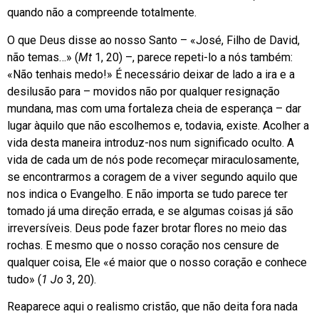
quando não a compreende totalmente.
O que Deus disse ao nosso Santo – «José, Filho de David,
não temas…» (
Mt
1, 20) –, parece repeti-lo a nós também:
«Não tenhais medo!» É necessário deixar de lado a ira e a
desilusão para – movidos não por qualquer resignação
mundana, mas com uma fortaleza cheia de esperança – dar
lugar àquilo que não escolhemos e, todavia, existe. Acolher a
vida desta maneira introduz-nos num significado oculto. A
vida de cada um de nós pode recomeçar miraculosamente,
se encontrarmos a coragem de a viver segundo aquilo que
nos indica o Evangelho. E não importa se tudo parece ter
tomado já uma direção errada, e se algumas coisas já são
irreversíveis. Deus pode fazer brotar flores no meio das
rochas. E mesmo que o nosso coração nos censure de
qualquer coisa, Ele «é maior que o nosso coração e conhece
tudo» (
1 Jo
3, 20).
Reaparece aqui o realismo cristão, que não deita fora nada