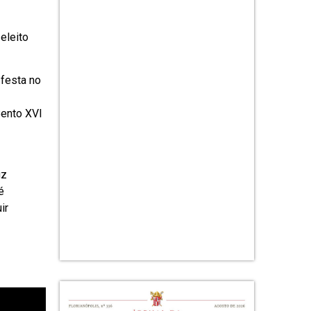
eleito
 festa no
Bento XVI
uz
é
ir