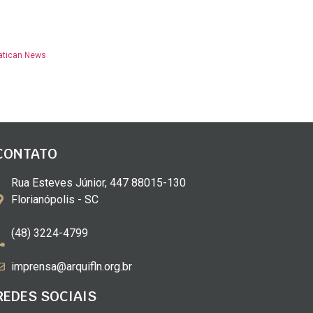
atican News
CONTATO
Rua Esteves Júnior, 447 88015-130
Florianópolis - SC
(48) 3224-4799
imprensa@arquifln.org.br
REDES SOCIAIS