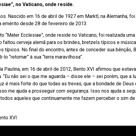
siae”, no Vaticano, onde reside.
s. Nascido em 16 de abril de 1927 em Marktl, na Alemanha, foi 
a emérito desde 28 de fevereiro de 2013.
o “Mater Ecclesiae”, onde reside no Vaticano, foi realizada uma
 faltou cerveja alemã para os brindes, bretzels típicos e música
 típicos. No final do encontro, antes de conceder sua bênção, 
o “retornar” à sua “terra maravilhosa”.
a Paulina, em 16 de abril de 2012, Bento XVI afirmou que estava
da. “Eu não sei o que me aguarda – disse ele – sei porém, que a l
luz é mais forte do que todas as trevas; que a bondade de Deus 
sso me ajuda a prosseguir com segurança. Isso nos ajuda a segu
 a todos aqueles que continuamente me fazem perceber o sim de
nto XVI: