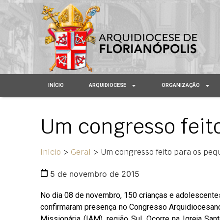
INÍCIO
ARQUIDIOCESE
ORGANIZAÇÃO
Um congresso feit
Início
>
Geral
>
Um congresso feito para os pe
5 de novembro de 2015
No dia 08 de novembro, 150 crianças e adolescente
confirmaram presença no Congresso Arquidiocesano
Missionária (IAM), região Sul. Ocorre na Igreja Sa