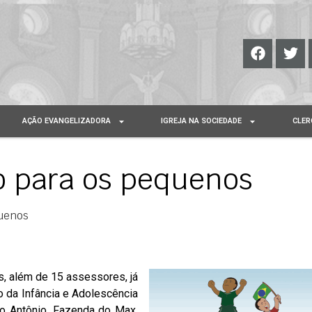
AÇÃO EVANGELIZADORA
IGREJA NA SOCIEDADE
CLER
o para os pequenos
quenos
s, além de 15 assessores, já
 da Infância e Adolescência
nto Antônio, Fazenda do Max,