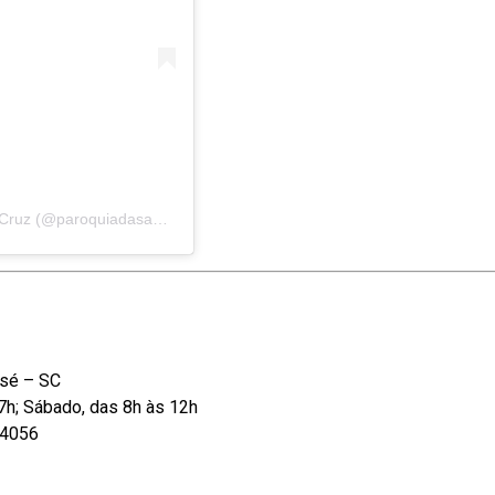
Uma publicação compartilhada por Paróquia da Santa Cruz (@paroquiadasantacruz)
osé – SC
17h; Sábado, das 8h às 12h
-4056