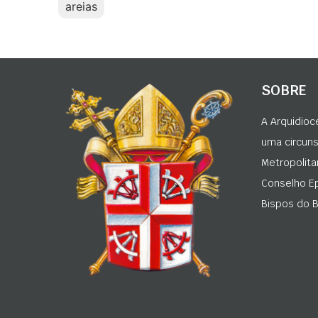
areias
SOBRE
A Arquidioc
uma circunsc
Metropolita
Conselho Ep
Bispos do Br