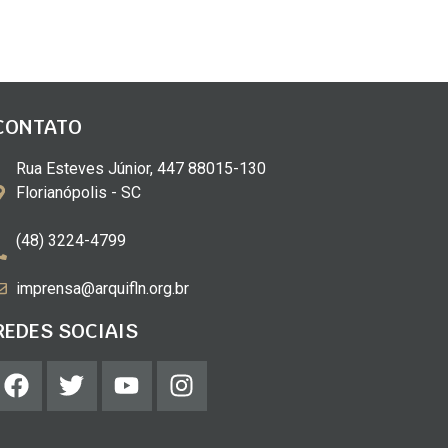
CONTATO
Rua Esteves Júnior, 447 88015-130
Florianópolis - SC
(48) 3224-4799
imprensa@arquifln.org.br
REDES SOCIAIS