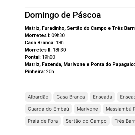
Domingo de Páscoa
Matriz, Furadinho, Sertão do Campo e Três Barr
Morretes I:
09h30
Casa Branca:
18h
Morretes II:
18h30
Pontal:
19h00
Matriz, Fazenda, Marivone e Ponta do Papagaio:
Pinheira:
20h
Albardão
Casa Branca
Enseada
Ensead
Guarda do Embaú
Marivone
Massiambú 
Praia de Fora
Sertão do Campo
Três Bar