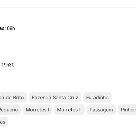
as:
08h
19h30
a de Brito
Fazenda Santa Cruz
Furadinho
Pequeno
Morretes I
Morretes II
Passagem
Pinhei
ras