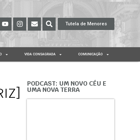
Tutela de Menores
O
VIDA CONSAGRADA
COMUNICAÇÃO
PODCAST: UM NOVO CÉU E
IZ]
UMA NOVA TERRA