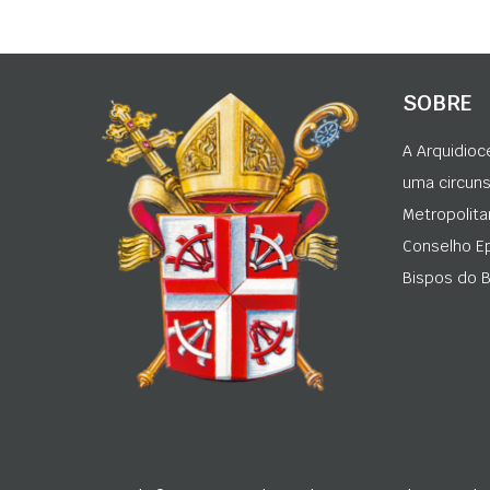
SOBRE
A Arquidioc
uma circunsc
Metropolita
Conselho Ep
Bispos do Br