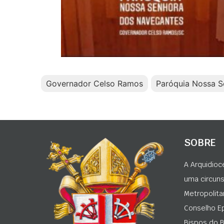
Governador Celso Ramos
Paróquia Nossa S
SOBRE
A Arquidioc
uma circunsc
Metropolita
Conselho Ep
Bispos do Br