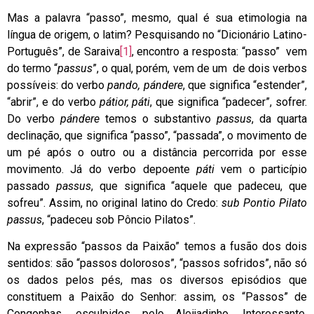
Mas a palavra “passo”, mesmo, qual é sua etimologia na
língua de origem, o latim? Pesquisando no “Dicionário Latino-
Português”, de Saraiva
[1]
, encontro a resposta: “passo” vem
do termo “
passus
”, o qual, porém, vem de um de dois verbos
possíveis: do verbo
pando,
pándere
, que significa “estender”,
“abrir”, e do verbo
pátior, páti
, que significa “padecer”, sofrer.
Do verbo
pándere
temos o substantivo
passus
, da quarta
declinação, que significa “passo”, “passada”, o movimento de
um pé após o outro ou a distância percorrida por esse
movimento. Já do verbo depoente
páti
vem o particípio
passado
passus
, que significa “aquele que padeceu, que
sofreu”. Assim, no original latino do Credo:
sub Pontio Pilato
passus
, “padeceu sob Pôncio Pilatos”.
Na expressão “passos da Paixão” temos a fusão dos dois
sentidos: são “passos dolorosos”, “passos sofridos”, não só
os dados pelos pés, mas os diversos episódios que
constituem a Paixão do Senhor: assim, os “Passos” de
Congonhas, esculpidos pelo Aleijadinho. Interessante,