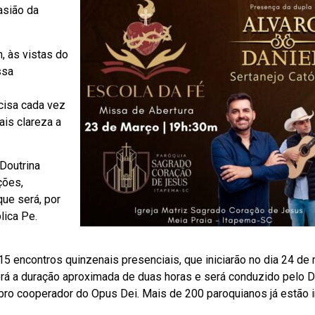
asião da
, às vistas do
ssa
cisa cada vez
is clareza a
Doutrina
ções,
que será, por
lica Pe.
15 encontros quinzenais presenciais, que iniciarão no dia 24 de 
erá a duração aproximada de duas horas e será conduzido pelo D
ro cooperador do Opus Dei. Mais de 200 paroquianos já estão i